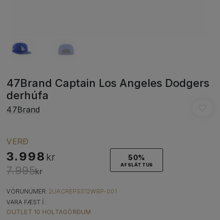
47Brand Captain Los Angeles Dodgers
derhúfa
47Brand
VERÐ
3.998
kr
50%
AFSLÁTTUR
7.995
kr
VÖRUNÚMER:
2UACREPSS12WBP-001
VARA FÆST Í :
OUTLET 10 HOLTAGÖRÐUM