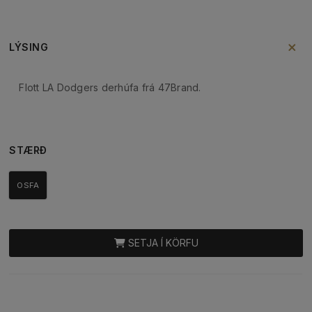
LÝSING
Flott LA Dodgers derhúfa frá 47Brand.
STÆRÐ
OSFA
SETJA Í KÖRFU