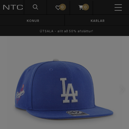
0
0
KONUR
KARLAR
ÚTSALA - allt að 50% afsláttur!