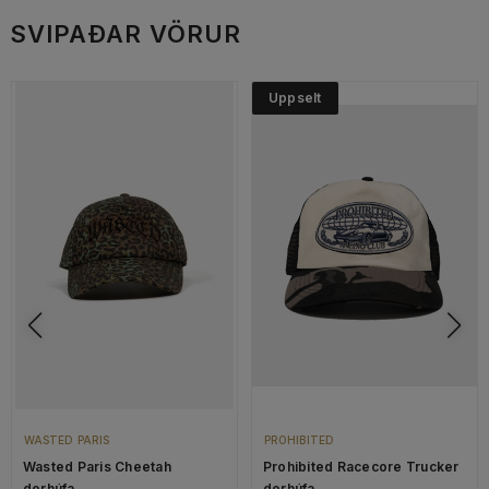
SVIPAÐAR VÖRUR
Uppselt
WASTED PARIS
PROHIBITED
Wasted Paris Cheetah
Prohibited Racecore Trucker
derhúfa
derhúfa