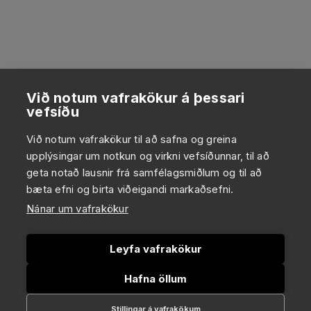
Við notum vafrakökur á þessari
vefsíðu
Við notum vafrakökur til að safna og greina
upplýsingar um notkun og virkni vefsíðunnar, til að
geta notað lausnir frá samfélagsmiðlum og til að
bæta efni og birta viðeigandi markaðsefni.
Nánar um vafrakökur
Leyfa vafrakökur
Hafna öllum
Stillingar á vafrakökum