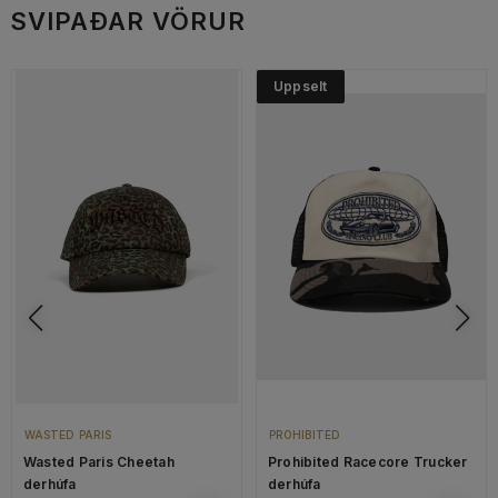
SVIPAÐAR VÖRUR
Uppselt
WASTED PARIS
PROHIBITED
Wasted Paris Cheetah
Prohibited Racecore Trucker
derhúfa
derhúfa