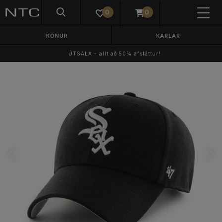
0
0
KONUR
KARLAR
ÚTSALA - allt að 50% afsláttur!