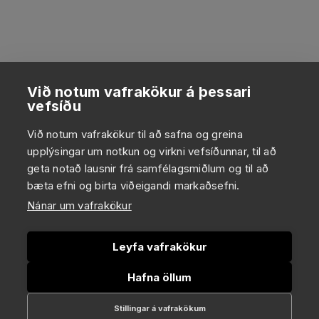
Við notum vafrakökur á þessari
vefsíðu
Við notum vafrakökur til að safna og greina
upplýsingar um notkun og virkni vefsíðunnar, til að
geta notað lausnir frá samfélagsmiðlum og til að
bæta efni og birta viðeigandi markaðsefni.
Nánar um vafrakökur
Leyfa vafrakökur
Hafna öllum
Stillingar á vafrakökum