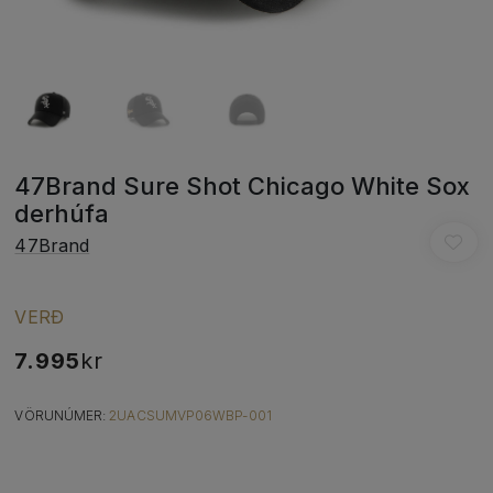
47Brand Sure Shot Chicago White Sox
derhúfa
47Brand
VERÐ
7.995
kr
VÖRUNÚMER:
2UACSUMVP06WBP-001