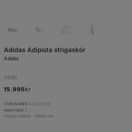
Adidas Adipista strigaskór
Adidas
VERÐ
15.995
kr
VÖRUNÚMER:
ADIDHQ9161
VARA FÆST Í :
SMASH URBAN - KRINGLAN