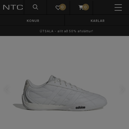
0
0
KONUR
KARLAR
ÚTSALA - allt að 50% afsláttur!