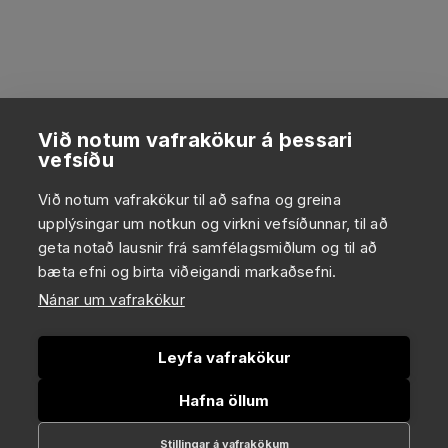
Við notum vafrakökur á þessari
vefsíðu
Við notum vafrakökur til að safna og greina
upplýsingar um notkun og virkni vefsíðunnar, til að
geta notað lausnir frá samfélagsmiðlum og til að
bæta efni og birta viðeigandi markaðsefni.
Nánar um vafrakökur
Leyfa vafrakökur
Hafna öllum
Stillingar á vafrakökum