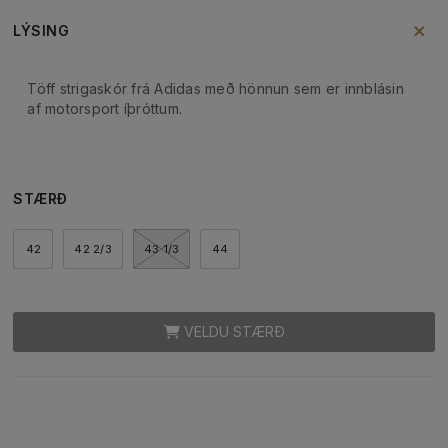
LÝSING
Töff strigaskór frá Adidas með hönnun sem er innblásin
af motorsport íþróttum.
STÆRÐ
42
42 2/3
43 1/3
44
VELDU STÆRÐ