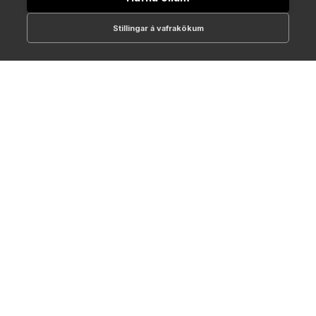
Stillingar á vafrakökum
512-1700
online@NTC.is