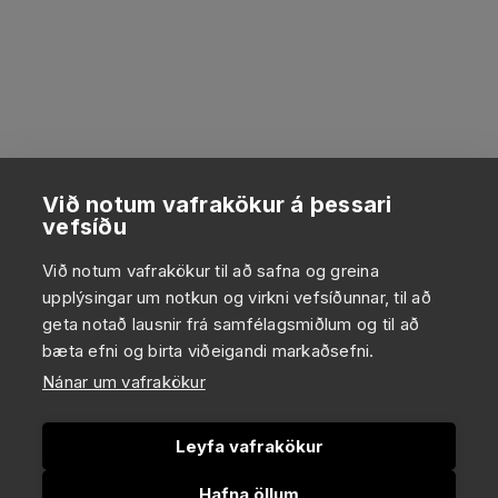
Við notum vafrakökur á þessari
vefsíðu
Við notum vafrakökur til að safna og greina
upplýsingar um notkun og virkni vefsíðunnar, til að
geta notað lausnir frá samfélagsmiðlum og til að
bæta efni og birta viðeigandi markaðsefni.
Nánar um vafrakökur
Leyfa vafrakökur
Hafna öllum