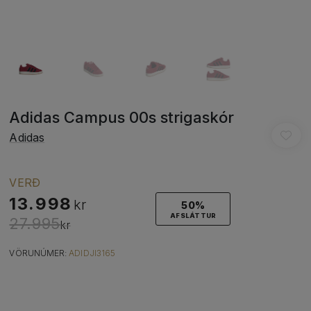
Adidas Campus 00s strigaskór
Adidas
VERÐ
13.998
kr
50%
AFSLÁTTUR
27.995
kr
VÖRUNÚMER:
ADIDJI3165