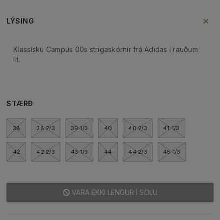
LÝSING
Klassísku Campus 00s strigaskórnir frá Adidas í rauðum
lit.
STÆRÐ
38
38 2/3
39 1/3
40
40 2/3
41 1/3
42
42 2/3
43 1/3
44
44 2/3
45 1/3
VARA EKKI LENGUR Í SÖLU