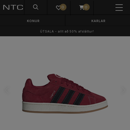
0
0
KONUR
KARLAR
ÚTSALA - allt að 50% afsláttur!