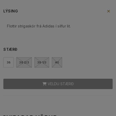
LÝSING
Flottir strigaskór frá Adidas í silfur lit.
STÆRÐ
38
38 2/3
39 1/3
40
VELDU STÆRÐ