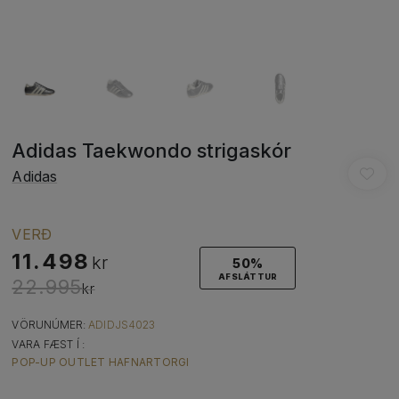
Adidas Taekwondo strigaskór
Adidas
VERÐ
11.498
kr
50%
AFSLÁTTUR
22.995
kr
VÖRUNÚMER:
ADIDJS4023
VARA FÆST Í :
POP-UP OUTLET HAFNARTORGI