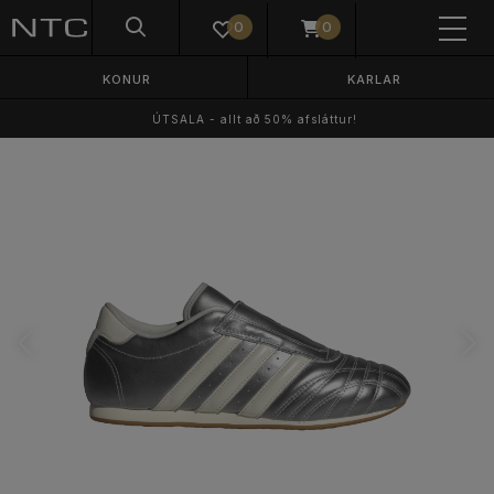
0
0
KONUR
KARLAR
ÚTSALA - allt að 50% afsláttur!