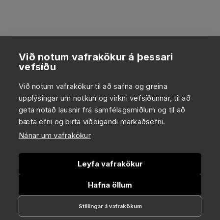
Við notum vafrakökur á þessari
vefsíðu
Við notum vafrakökur til að safna og greina
upplýsingar um notkun og virkni vefsíðunnar, til að
geta notað lausnir frá samfélagsmiðlum og til að
bæta efni og birta viðeigandi markaðsefni.
Nánar um vafrakökur
Leyfa vafrakökur
Hafna öllum
Stillingar á vafrakökum