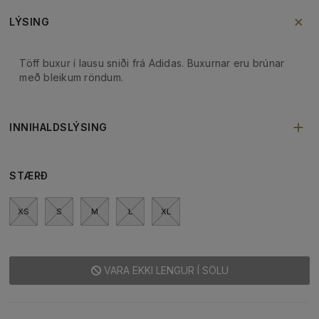
LÝSING
Töff buxur í lausu sniði frá Adidas. Buxurnar eru brúnar
með bleikum röndum.
INNIHALDSLÝSING
STÆRÐ
XS
S
M
L
XL
VARA EKKI LENGUR Í SÖLU