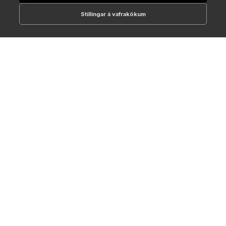
Stillingar á vafrakökum
512-1700
online@NTC.is