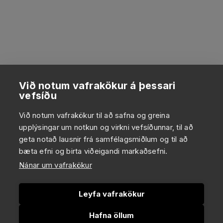
Við notum vafrakökur á þessari
vefsíðu
Við notum vafrakökur til að safna og greina
upplýsingar um notkun og virkni vefsíðunnar, til að
geta notað lausnir frá samfélagsmiðlum og til að
bæta efni og birta viðeigandi markaðsefni.
Nánar um vafrakökur
Leyfa vafrakökur
Hafna öllum