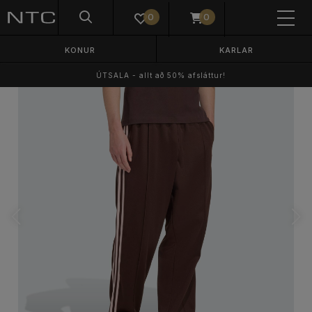
0
0
KONUR
KARLAR
ÚTSALA - allt að 50% afsláttur!