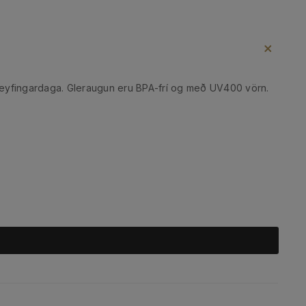
a hreyfingardaga. Gleraugun eru BPA-frí og með UV400 vörn.