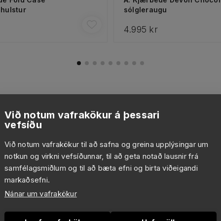
hulstur
sólgleraugu
4.995 kr
Við notum vafrakökur á þessari
vefsíðu
Við notum vafrakökur til að safna og greina upplýsingar um
notkun og virkni vefsíðunnar, til að geta notað lausnir frá
samfélagsmiðlum og til að bæta efni og birta viðeigandi
markaðsefni.
Nánar um vafrakökur