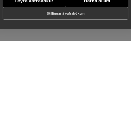
Leyfa vafrakökur
Hafna öllum
Stillingar á vafrakökum
RSLANIR
mpanys
Eva / GK Reykjavík
Outlet 10
leri-17
GS Skór
Smash