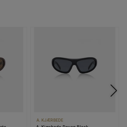
A. KJÆRBEDE
ate
A. Kjærbede Devon Black