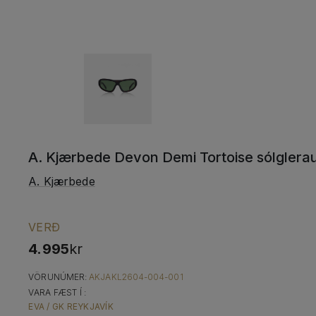
A. Kjærbede Devon Demi Tortoise sólglera
A. Kjærbede
VERÐ
4.995
kr
VÖRUNÚMER:
AKJAKL2604-004-001
VARA FÆST Í :
EVA / GK REYKJAVÍK