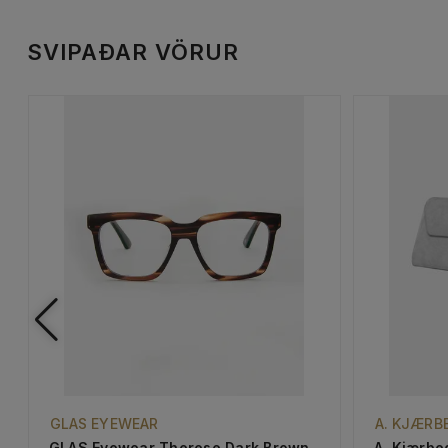
SVIPAÐAR VÖRUR
GLAS EYEWEAR
A. KJÆRB
GLAS Eyewear Therese Dark Brown
A. Kjærbe