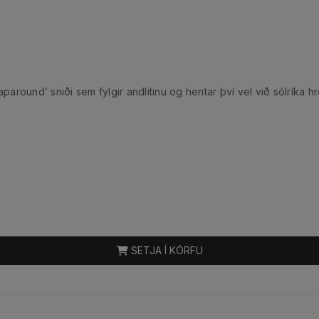
raparound’ sniði sem fylgir andlitinu og hentar því vel við sólrík
SETJA Í KÖRFU