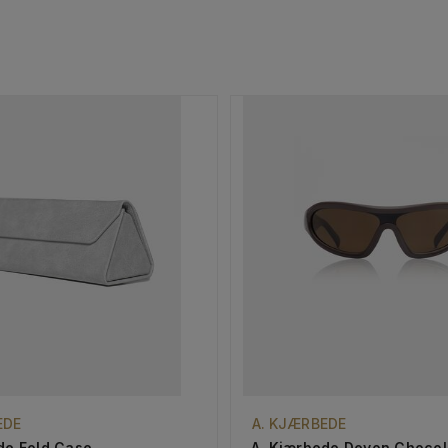
EDE
A. KJÆRBEDE
de Fold Case
A. Kjærbede Devon Chocol