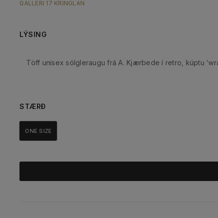
GALLERI 17 KRINGLAN
LÝSING
Töff unisex sólgleraugu frá A. Kjærbede í retro, kúptu ‘w
STÆRÐ
ONE SIZE