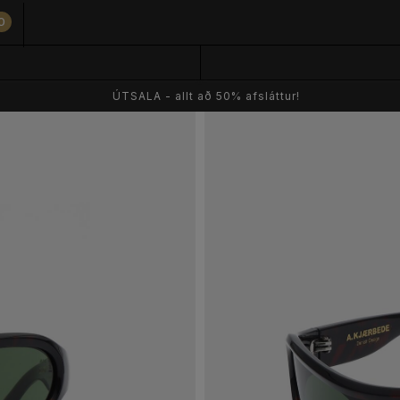
0
ÚTSALA - allt að 50% afsláttur!