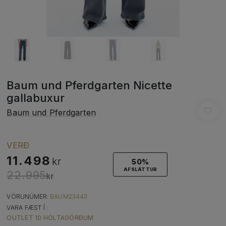
Baum und Pferdgarten Nicette
gallabuxur
Baum und Pferdgarten
VERÐ
11.498
kr
50%
AFSLÁTTUR
22.995
kr
VÖRUNÚMER:
BAUM23443
VARA FÆST Í :
OUTLET 10 HOLTAGÖRÐUM