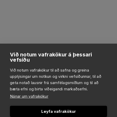
Við notum vafrakökur á þessari
vefsíðu
Við notum vafrakökur til að safna og greina
upplýsingar um notkun og virkni vefsíðunnar, til að
geta notað lausnir frá samfélagsmiðlum og til að
bæta efni og birta viðeigandi markaðsefni.
Nánar um vafrakökur
Leyfa vafrakökur