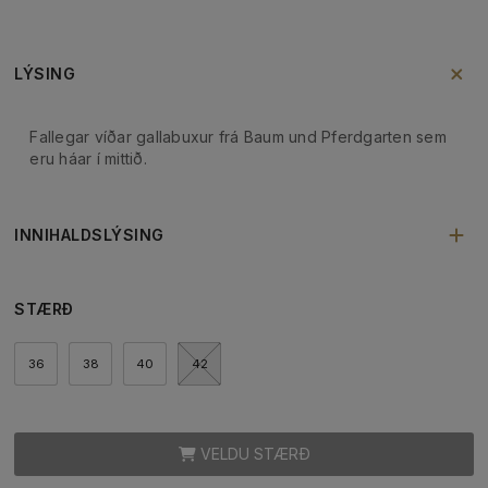
LÝSING
Fallegar víðar gallabuxur frá Baum und Pferdgarten sem
eru háar í mittið.
INNIHALDSLÝSING
STÆRÐ
36
38
40
42
VELDU STÆRÐ