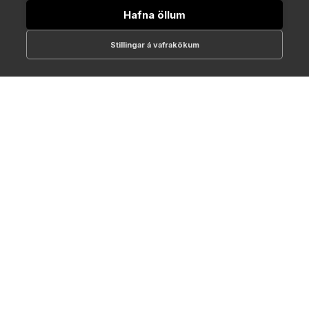
Hafna öllum
Stillingar á vafrakökum
512-1700
online@NTC.is