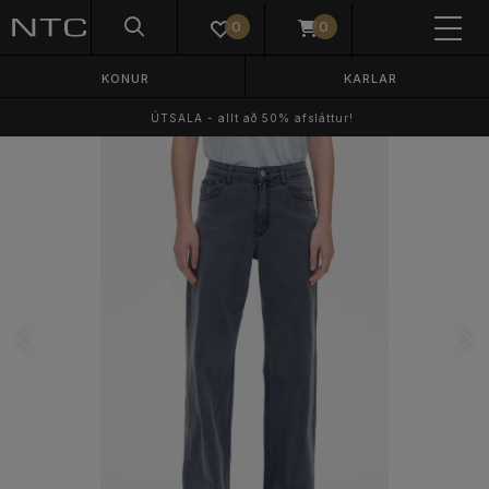
0
0
KONUR
KARLAR
ÚTSALA - allt að 50% afsláttur!