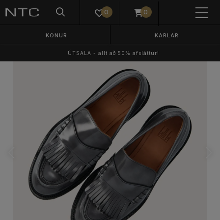
0
0
KONUR
KARLAR
ÚTSALA - allt að 50% afsláttur!