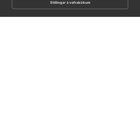
Stillingar á vafrakökum
512-1700
online@NTC.is