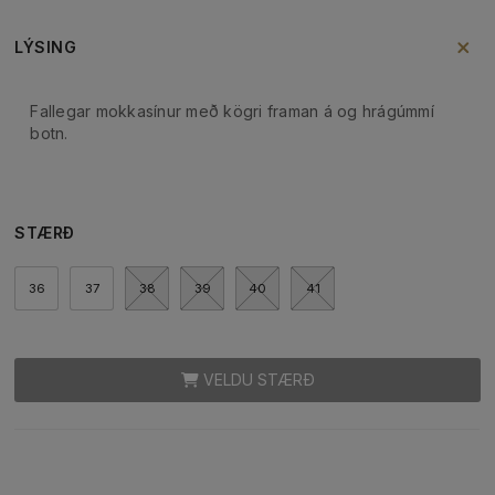
LÝSING
Fallegar mokkasínur með kögri framan á og hrágúmmí
botn.
STÆRÐ
36
37
38
39
40
41
VELDU STÆRÐ