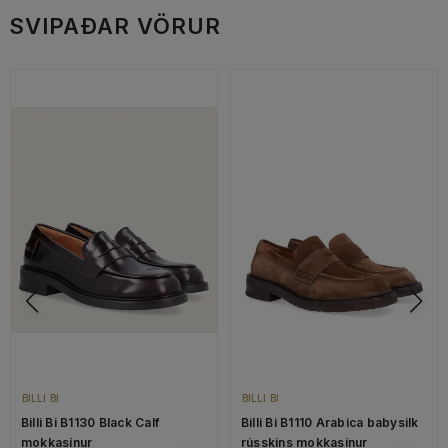
SVIPAÐAR VÖRUR
BILLI BI
BILLI BI
Billi Bi B1130 Black Calf
Billi Bi B1110 Arabica babysilk
mokkasínur
rússkins mokkasínur