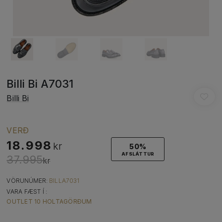
Billi Bi A7031
Billi Bi
VERÐ
18.998
kr
50%
AFSLÁTTUR
37.995
kr
VÖRUNÚMER:
BILLA7031
VARA FÆST Í :
OUTLET 10 HOLTAGÖRÐUM