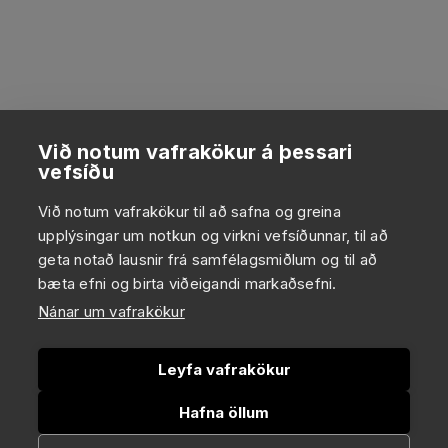
Við notum vafrakökur á þessari
vefsíðu
Við notum vafrakökur til að safna og greina
upplýsingar um notkun og virkni vefsíðunnar, til að
geta notað lausnir frá samfélagsmiðlum og til að
bæta efni og birta viðeigandi markaðsefni.
Nánar um vafrakökur
Leyfa vafrakökur
Hafna öllum