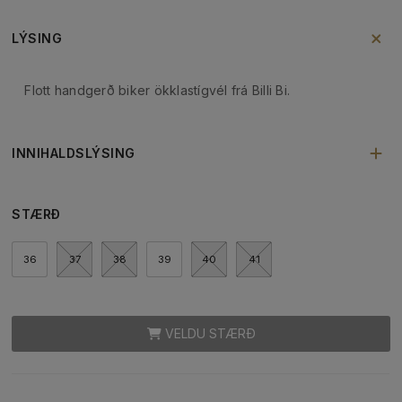
LÝSING
Flott handgerð biker ökklastígvél frá Billi Bi.
INNIHALDSLÝSING
STÆRÐ
36
37
38
39
40
41
VELDU STÆRÐ