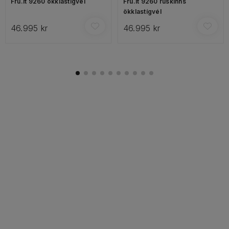
Fru.it 9260 ökklastígvél
Fru.it 9260 rúskinns
ökklastígvél
46.995 kr
46.995 kr