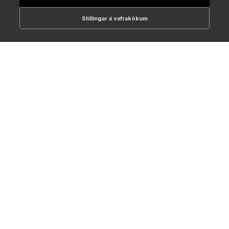
Stillingar á vafrakökum
512-1700
online@NTC.is