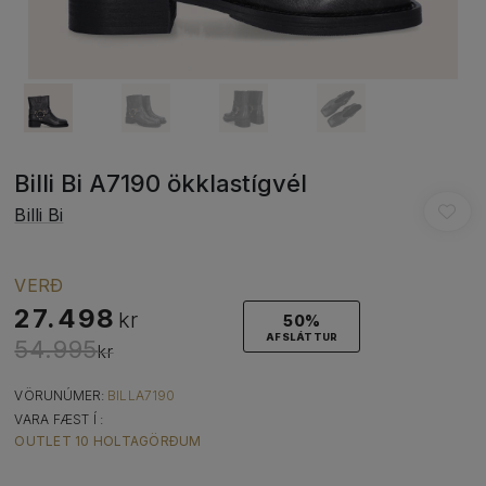
Billi Bi A7190 ökklastígvél
Billi Bi
VERÐ
27.498
kr
50%
AFSLÁTTUR
54.995
kr
VÖRUNÚMER:
BILLA7190
VARA FÆST Í :
OUTLET 10 HOLTAGÖRÐUM