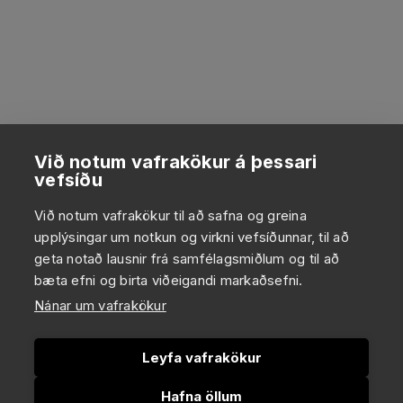
Við notum vafrakökur á þessari
vefsíðu
Við notum vafrakökur til að safna og greina
upplýsingar um notkun og virkni vefsíðunnar, til að
geta notað lausnir frá samfélagsmiðlum og til að
bæta efni og birta viðeigandi markaðsefni.
Nánar um vafrakökur
Leyfa vafrakökur
Hafna öllum