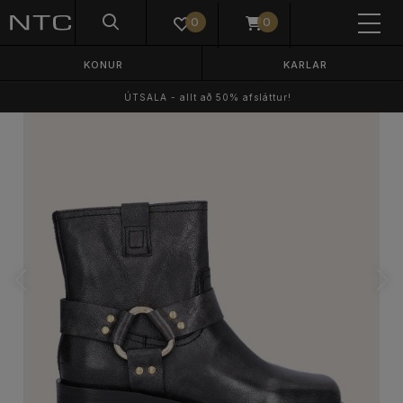
0
0
KONUR
KARLAR
ÚTSALA - allt að 50% afsláttur!