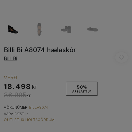
Billi Bi A8074 hælaskór
Billi Bi
VERÐ
18.498
kr
50%
AFSLÁTTUR
36.995
kr
VÖRUNÚMER:
BILLA8074
VARA FÆST Í :
OUTLET 10 HOLTAGÖRÐUM