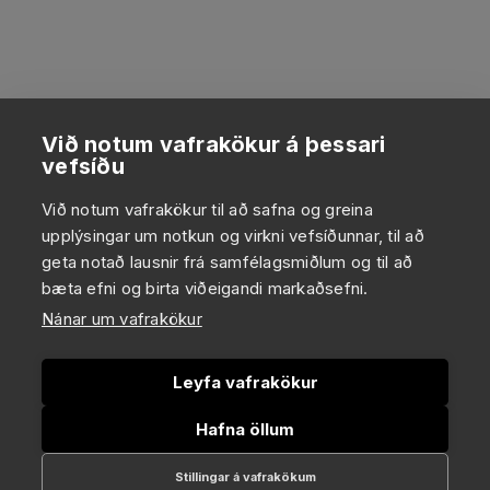
Við notum vafrakökur á þessari
vefsíðu
Við notum vafrakökur til að safna og greina
upplýsingar um notkun og virkni vefsíðunnar, til að
geta notað lausnir frá samfélagsmiðlum og til að
bæta efni og birta viðeigandi markaðsefni.
Nánar um vafrakökur
Leyfa vafrakökur
Hafna öllum
Stillingar á vafrakökum