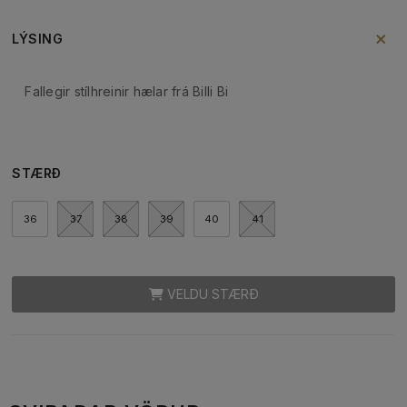
LÝSING
Fallegir stílhreinir hælar frá Billi Bi
STÆRÐ
36
37
38
39
40
41
VELDU STÆRÐ