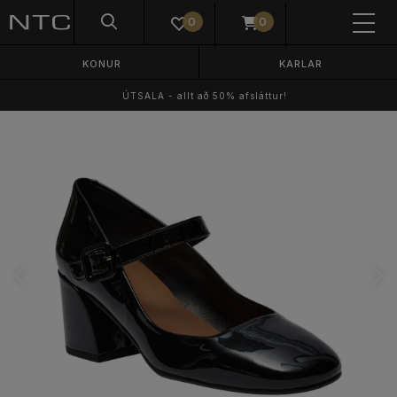
0
0
KONUR
KARLAR
ÚTSALA - allt að 50% afsláttur!