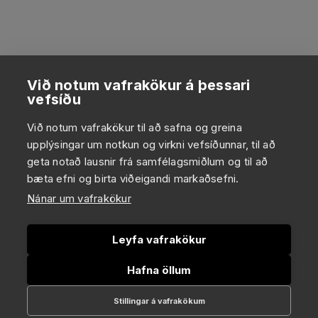
Við notum vafrakökur á þessari
vefsíðu
Við notum vafrakökur til að safna og greina
upplýsingar um notkun og virkni vefsíðunnar, til að
geta notað lausnir frá samfélagsmiðlum og til að
bæta efni og birta viðeigandi markaðsefni.
Nánar um vafrakökur
Leyfa vafrakökur
Hafna öllum
Stillingar á vafrakökum