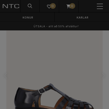
0
0
KONUR
KARLAR
ÚTSALA - allt að 50% afsláttur!