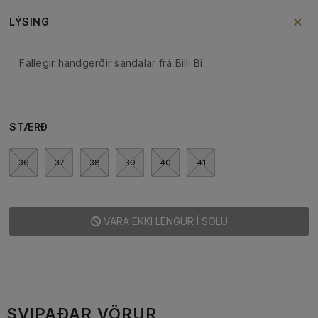
LÝSING
Fallegir handgerðir sandalar frá Billi Bi.
STÆRÐ
36
37
38
39
40
41
VARA EKKI LENGUR Í SÖLU
SVIPAÐAR VÖRUR