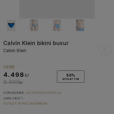
Calvin Klein bikini buxur
Calvin Klein
VERÐ
4.498
kr
50%
AFSLÁTTUR
8.995
kr
VÖRUNÚMER:
CALVKW0KW01983C4X
VARA FÆST Í :
OUTLET 10 HOLTAGÖRÐUM