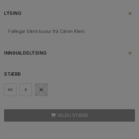
LÝSING
Fallegar bikini buxur frá Calvin Klein.
INNIHALDSLÝSING
STÆRÐ
XS
S
M
VELDU STÆRÐ