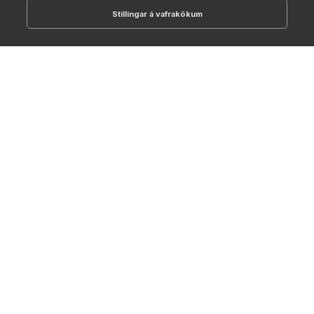
Stillingar á vafrakökum
512-1700
online@NTC.is