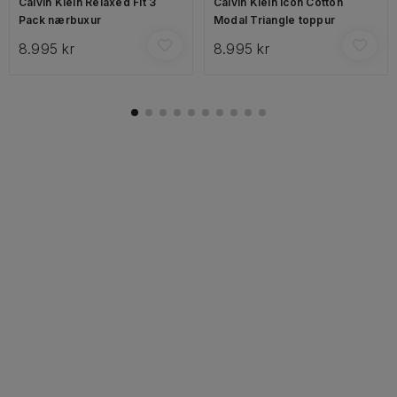
Calvin Klein Relaxed Fit 3
Calvin Klein Icon Cotton
Pack nærbuxur
Modal Triangle toppur
8.995 kr
8.995 kr