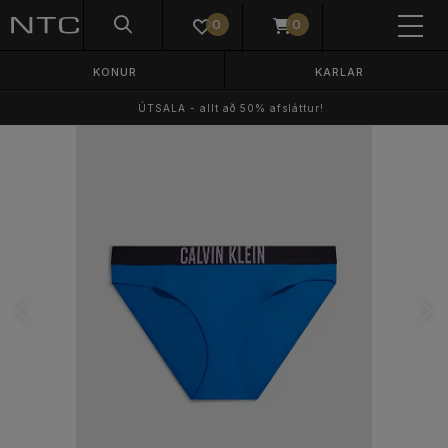
0
0
KONUR
KARLAR
ÚTSALA - allt að 50% afsláttur!