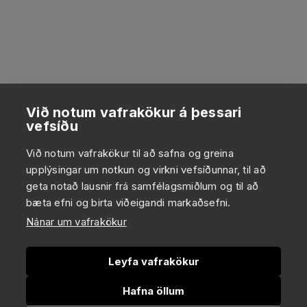
Við notum vafrakökur á þessari
vefsíðu
Við notum vafrakökur til að safna og greina
upplýsingar um notkun og virkni vefsíðunnar, til að
geta notað lausnir frá samfélagsmiðlum og til að
bæta efni og birta viðeigandi markaðsefni.
Nánar um vafrakökur
Leyfa vafrakökur
Hafna öllum