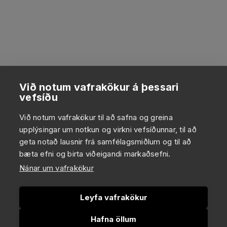
Við notum vafrakökur á þessari
vefsíðu
Við notum vafrakökur til að safna og greina
upplýsingar um notkun og virkni vefsíðunnar, til að
geta notað lausnir frá samfélagsmiðlum og til að
bæta efni og birta viðeigandi markaðsefni.
Nánar um vafrakökur
Leyfa vafrakökur
Hafna öllum