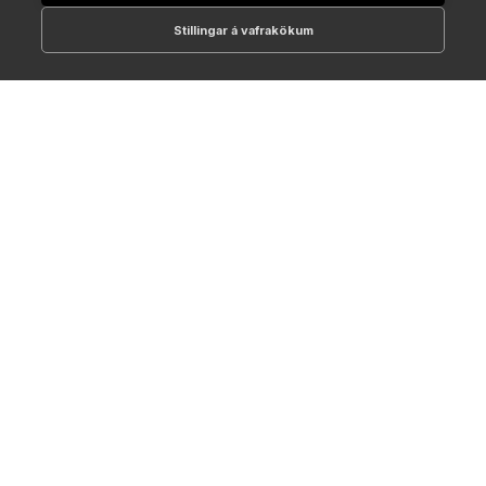
Stillingar á vafrakökum
512-1700
online@NTC.is