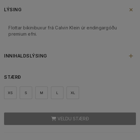
LÝSING
Flottar bikinibuxur frá Calvin Klein úr endingargóðu
premium efni.
INNIHALDSLÝSING
STÆRÐ
XS
S
M
L
XL
VELDU STÆRÐ