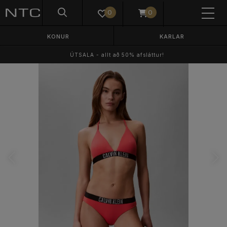
0
0
KONUR
KARLAR
ÚTSALA - allt að 50% afsláttur!