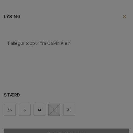
LÝSING
Fallegur toppur frá Calvin Klein.
STÆRÐ
XS
S
M
L
XL