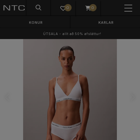
0
0
KONUR
KARLAR
ÚTSALA - allt að 50% afsláttur!