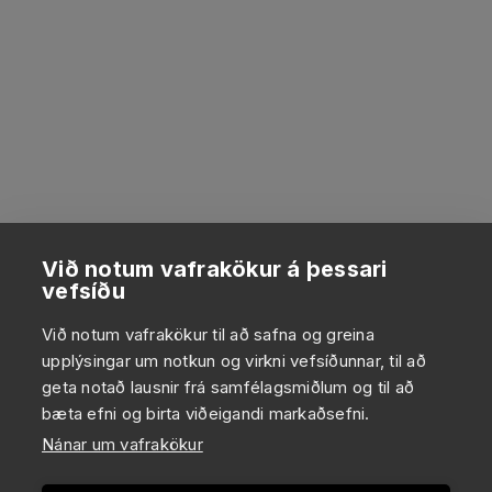
Við notum vafrakökur á þessari
vefsíðu
Við notum vafrakökur til að safna og greina
upplýsingar um notkun og virkni vefsíðunnar, til að
geta notað lausnir frá samfélagsmiðlum og til að
bæta efni og birta viðeigandi markaðsefni.
Nánar um vafrakökur