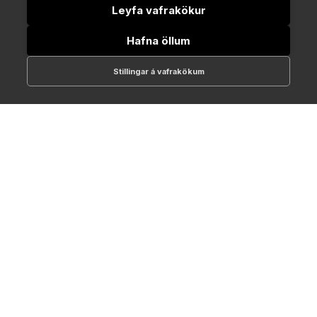
Leyfa vafrakökur
Hafna öllum
Stillingar á vafrakökum
512-1700
online@NTC.is