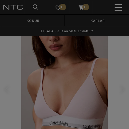
0
0
KONUR
KARLAR
ÚTSALA - allt að 50% afsláttur!