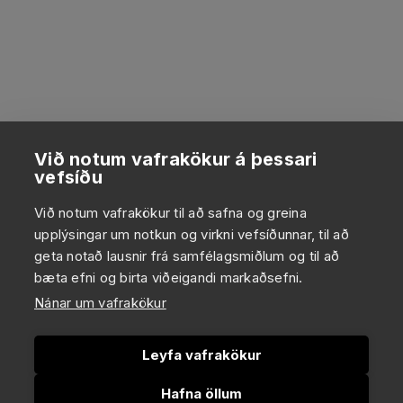
Við notum vafrakökur á þessari
vefsíðu
Við notum vafrakökur til að safna og greina
upplýsingar um notkun og virkni vefsíðunnar, til að
geta notað lausnir frá samfélagsmiðlum og til að
bæta efni og birta viðeigandi markaðsefni.
Nánar um vafrakökur
Leyfa vafrakökur
Hafna öllum