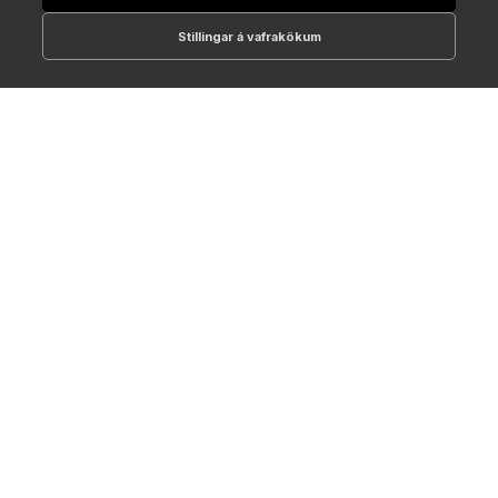
Stillingar á vafrakökum
512-1700
online@NTC.is