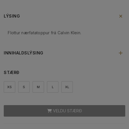
LÝSING
Flottur nærfatatoppur frá Calvin Klein.
INNIHALDSLÝSING
STÆRÐ
XS
S
M
L
XL
VELDU STÆRÐ