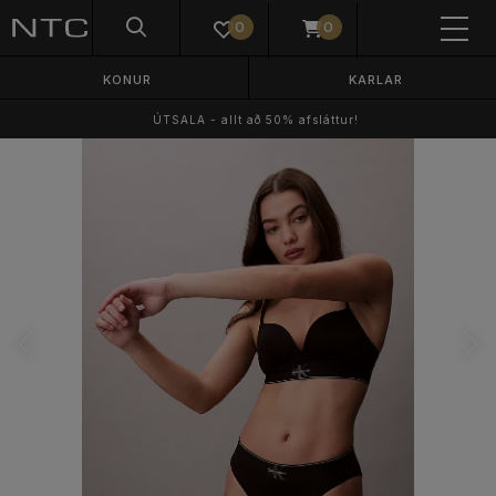
0
0
KONUR
KARLAR
ÚTSALA - allt að 50% afsláttur!