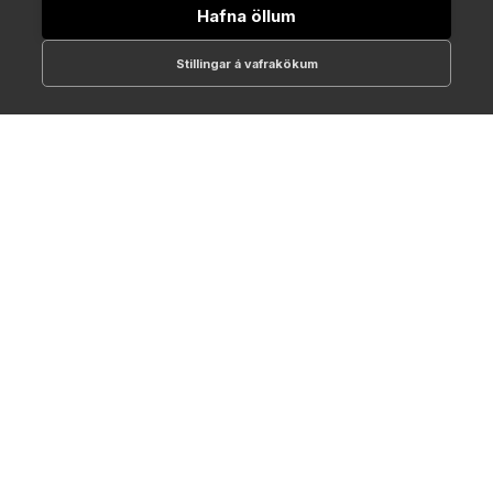
Hafna öllum
Stillingar á vafrakökum
512-1700
online@NTC.is