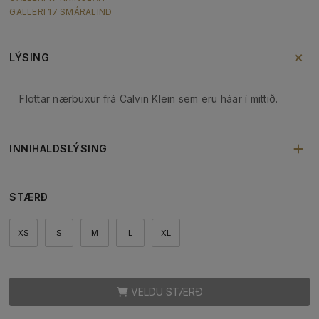
GALLERI 17 SMÁRALIND
LÝSING
Flottar nærbuxur frá Calvin Klein sem eru háar í mittið.
INNIHALDSLÝSING
STÆRÐ
XS
S
M
L
XL
VELDU STÆRÐ