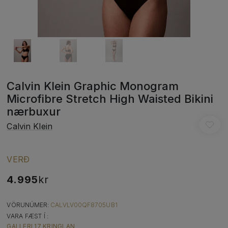
Calvin Klein Graphic Monogram
Microfibre Stretch High Waisted Bikini
nærbuxur
Calvin Klein
VERÐ
4.995
kr
VÖRUNÚMER:
CALVLV00QF8705UB1
VARA FÆST Í :
GALLERI 17 KRINGLAN