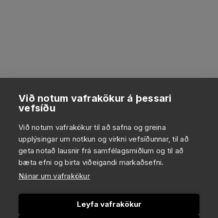
Við notum vafrakökur á þessari
vefsíðu
Við notum vafrakökur til að safna og greina
upplýsingar um notkun og virkni vefsíðunnar, til að
geta notað lausnir frá samfélagsmiðlum og til að
bæta efni og birta viðeigandi markaðsefni.
Nánar um vafrakökur
Leyfa vafrakökur