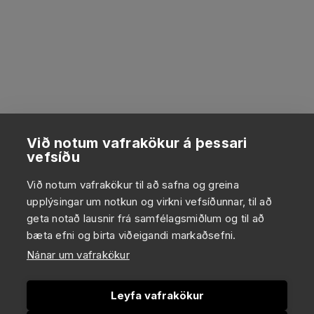
Við notum vafrakökur á þessari
vefsíðu
Við notum vafrakökur til að safna og greina
upplýsingar um notkun og virkni vefsíðunnar, til að
geta notað lausnir frá samfélagsmiðlum og til að
bæta efni og birta viðeigandi markaðsefni.
Nánar um vafrakökur
Leyfa vafrakökur