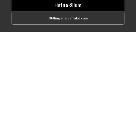
Hafna öllum
Stillingar á vafrakökum
512-1700
online@NTC.is