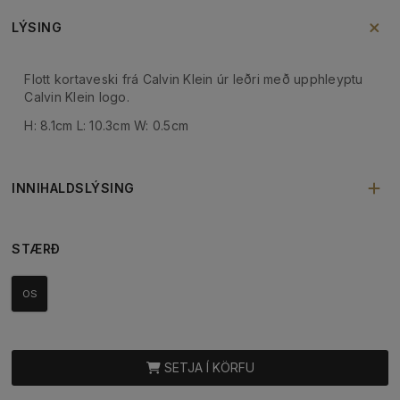
LÝSING
Flott kortaveski frá Calvin Klein úr leðri með upphleyptu
Calvin Klein logo.
H: 8.1cm L: 10.3cm W: 0.5cm
INNIHALDSLÝSING
STÆRÐ
OS
SETJA Í KÖRFU