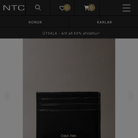
0
0
KONUR
KARLAR
ÚTSALA - allt að 50% afsláttur!