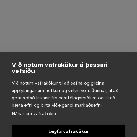
Við notum vafrakökur á þessari
vefsíðu
Við notum vafrakökur til að safna og greina
upplýsingar um notkun og virkni vefsíðunnar, til að
geta notað lausnir frá samfélagsmiðlum og til að
bæta efni og birta viðeigandi markaðsefni.
Nánar um vafrakökur
Leyfa vafrakökur