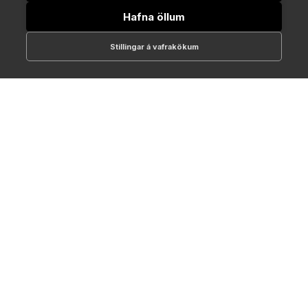
Hafna öllum
Stillingar á vafrakökum
512-1700
online@NTC.is