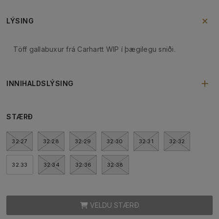
LÝSING
Töff gallabuxur frá Carhartt WIP í þægilegu sniði.
INNIHALDSLÝSING
STÆRÐ
32.27
32.28
32.29
32.30
32.31
32.32
32.33
32.34
32.36
32.38
VELDU STÆRÐ