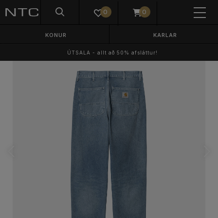
0
0
KONUR
KARLAR
ÚTSALA - allt að 50% afsláttur!