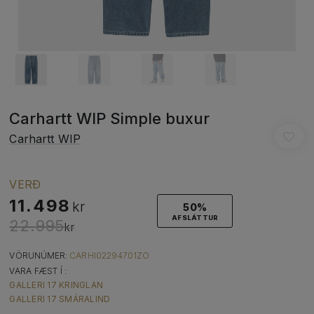
Carhartt WIP Simple buxur
Carhartt WIP
VERÐ
11.498
kr
50%
AFSLÁTTUR
22.995
kr
VÖRUNÚMER:
CARHI02294701ZO
VARA FÆST Í :
GALLERI 17 KRINGLAN
GALLERI 17 SMÁRALIND