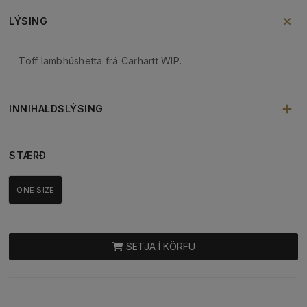
LÝSING
Töff lambhúshetta frá Carhartt WIP.
INNIHALDSLÝSING
STÆRÐ
ONE SIZE
SETJA Í KÖRFU