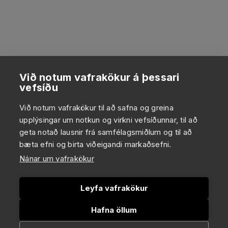
Við notum vafrakökur á þessari
vefsíðu
Við notum vafrakökur til að safna og greina
upplýsingar um notkun og virkni vefsíðunnar, til að
geta notað lausnir frá samfélagsmiðlum og til að
bæta efni og birta viðeigandi markaðsefni.
Nánar um vafrakökur
Leyfa vafrakökur
Hafna öllum