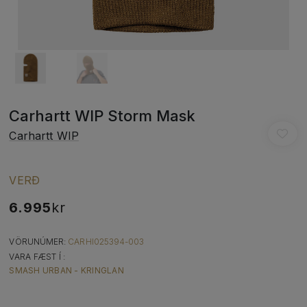
Carhartt WIP Storm Mask
Carhartt WIP
VERÐ
6.995
kr
VÖRUNÚMER:
CARHI025394-003
VARA FÆST Í :
SMASH URBAN - KRINGLAN