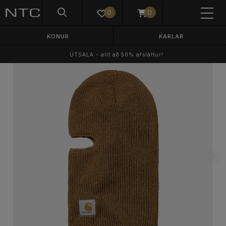
0
0
KONUR
KARLAR
ÚTSALA - allt að 50% afsláttur!