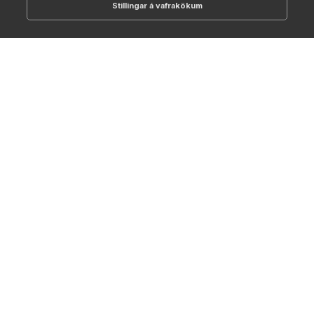
Stillingar á vafrakökum
512-1700
online@NTC.is