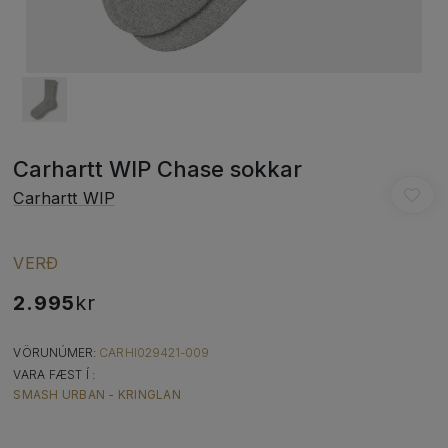
Carhartt WIP Chase sokkar
Carhartt WIP
VERÐ
2.995
kr
VÖRUNÚMER:
CARHI029421-009
VARA FÆST Í :
SMASH URBAN - KRINGLAN