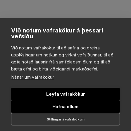
Við notum vafrakökur á þessari
vefsíðu
Við notum vafrakökur til að safna og greina
upplýsingar um notkun og virkni vefsíðunnar, til að
geta notað lausnir frá samfélagsmiðlum og til að
bæta efni og birta viðeigandi markaðsefni.
Nánar um vafrakökur
Leyfa vafrakökur
Hafna öllum
Stillingar á vafrakökum