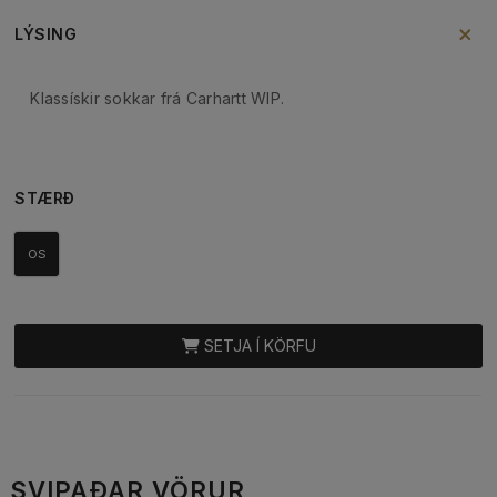
LÝSING
Klassískir sokkar frá Carhartt WIP.
STÆRÐ
OS
SETJA Í KÖRFU
SVIPAÐAR VÖRUR