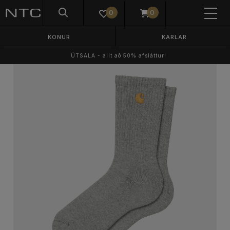
0
0
KONUR
KARLAR
ÚTSALA - allt að 50% afsláttur!