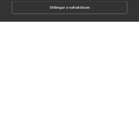
Stillingar á vafrakökum
512-1700
online@NTC.is