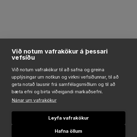
Við notum vafrakökur á þessari
vefsíðu
Við notum vafrakökur til að safna og greina
upplýsingar um notkun og virkni vefsíðunnar, til að
geta notað lausnir frá samfélagsmiðlum og til að
bæta efni og birta viðeigandi markaðsefni.
Nánar um vafrakökur
Leyfa vafrakökur
Hafna öllum