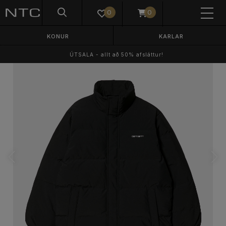
0
0
KONUR
KARLAR
ÚTSALA - allt að 50% afsláttur!