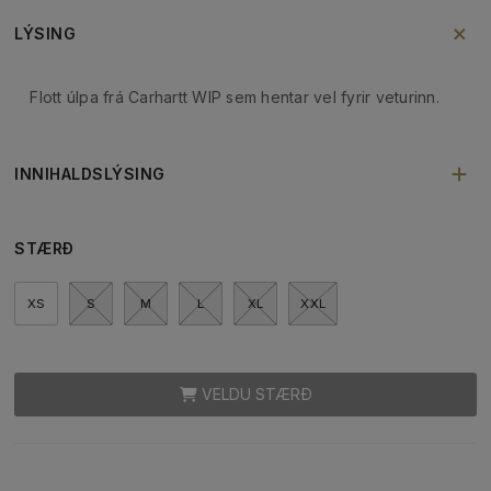
LÝSING
Flott úlpa frá Carhartt WIP sem hentar vel fyrir veturinn.
INNIHALDSLÝSING
STÆRÐ
XS
S
M
L
XL
XXL
VELDU STÆRÐ