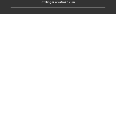
Stillingar á vafrakökum
512-1700
online@NTC.is