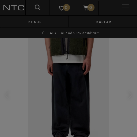
0
0
KONUR
KARLAR
ÚTSALA - allt að 50% afsláttur!