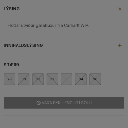
LÝSING
Flottar útvíðar gallabuxur frá Carhartt WIP.
INNIHALDSLÝSING
STÆRÐ
29
30
31
32
33
34
36
VARA EKKI LENGUR Í SÖLU