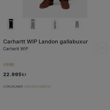
Carhartt WIP Landon gallabuxur
Carhartt WIP
VERÐ
22.995
kr
VÖRUNÚMER:
CARHI03046801LF