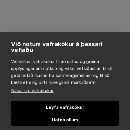
Við notum vafrakökur á þessari
vefsíðu
Við notum vafrakökur til að safna og greina
upplýsingar um notkun og virkni vefsíðunnar, til að
geta notað lausnir frá samfélagsmiðlum og til að
bæta efni og birta viðeigandi markaðsefni.
Nánar um vafrakökur
Leyfa vafrakökur
Hafna öllum