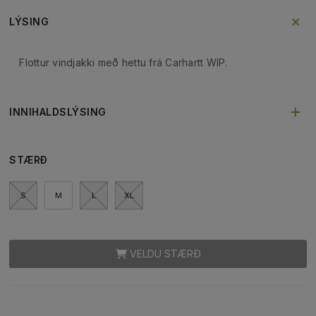
LÝSING
Flottur vindjakki með hettu frá Carhartt WIP.
INNIHALDSLÝSING
STÆRÐ
S
M
L
XL
VELDU STÆRÐ