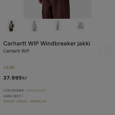
Carhartt WIP Windbreaker jakki
Carhartt WIP
VERÐ
37.995
kr
VÖRUNÚMER:
CARHI030821
VARA FÆST Í :
SMASH URBAN - KRINGLAN