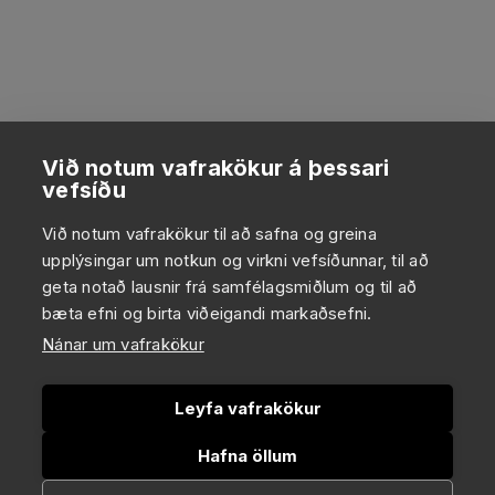
Við notum vafrakökur á þessari
vefsíðu
Við notum vafrakökur til að safna og greina
upplýsingar um notkun og virkni vefsíðunnar, til að
geta notað lausnir frá samfélagsmiðlum og til að
bæta efni og birta viðeigandi markaðsefni.
Nánar um vafrakökur
Leyfa vafrakökur
Hafna öllum