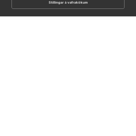
Stillingar á vafrakökum
512-1700
online@NTC.is