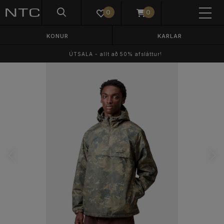
0
0
KONUR
KARLAR
ÚTSALA - allt að 50% afsláttur!