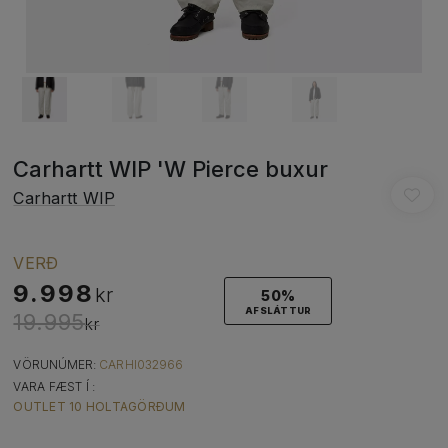
Carhartt WIP 'W Pierce buxur
Carhartt WIP
VERÐ
9.998
kr
50%
AFSLÁTTUR
19.995
kr
VÖRUNÚMER:
CARHI032966
VARA FÆST Í :
OUTLET 10 HOLTAGÖRÐUM