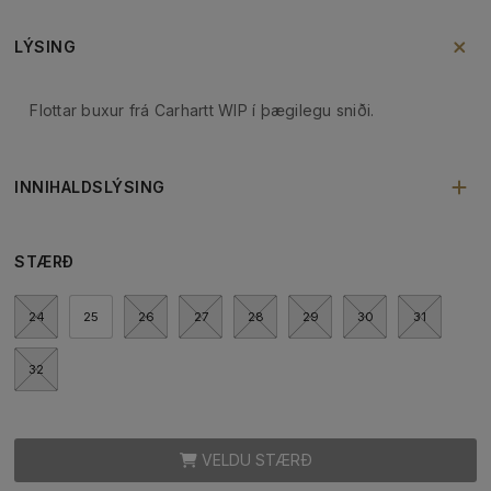
LÝSING
Flottar buxur frá Carhartt WIP í þægilegu sniði.
INNIHALDSLÝSING
STÆRÐ
24
25
26
27
28
29
30
31
32
VELDU STÆRÐ