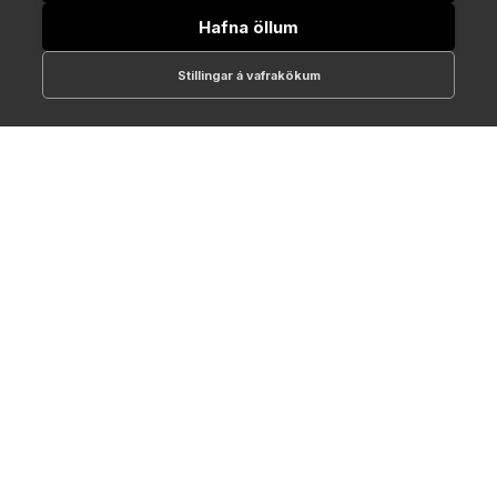
Hafna öllum
Stillingar á vafrakökum
512-1700
online@NTC.is