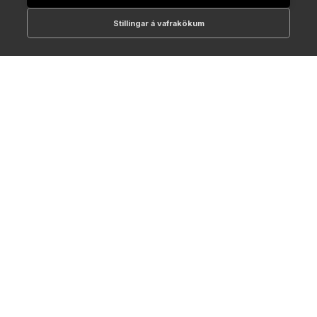
Stillingar á vafrakökum
512-1700
online@NTC.is