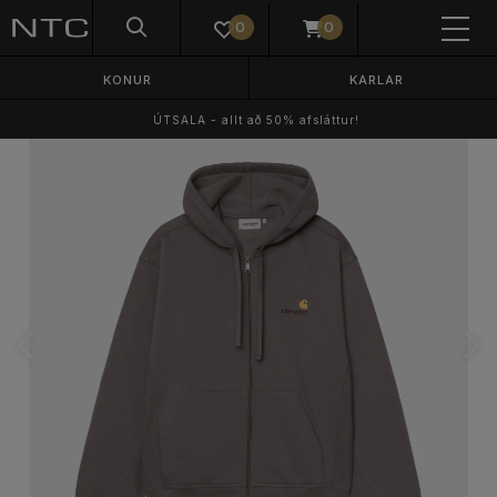
0
0
KONUR
KARLAR
ÚTSALA - allt að 50% afsláttur!