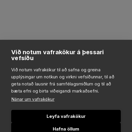
Við notum vafrakökur á þessari
vefsíðu
Við notum vafrakökur til að safna og greina
upplýsingar um notkun og virkni vefsíðunnar, til að
geta notað lausnir frá samfélagsmiðlum og til að
bæta efni og birta viðeigandi markaðsefni.
Nánar um vafrakökur
Leyfa vafrakökur
Hafna öllum