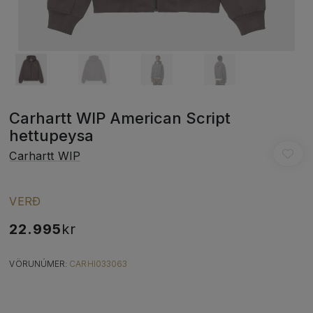
Carhartt WIP American Script
hettupeysa
Carhartt WIP
VERÐ
22.995
kr
VÖRUNÚMER:
CARHI033063