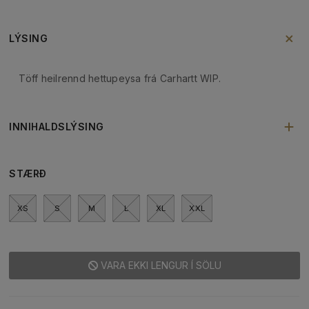
LÝSING
Töff heilrennd hettupeysa frá Carhartt WIP.
INNIHALDSLÝSING
STÆRÐ
XS
S
M
L
XL
XXL
VARA EKKI LENGUR Í SÖLU