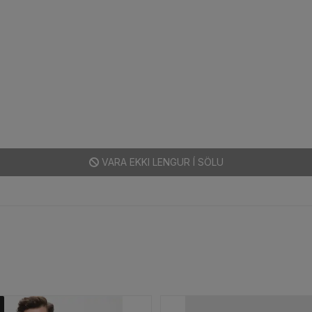
VARA EKKI LENGUR Í SÖLU