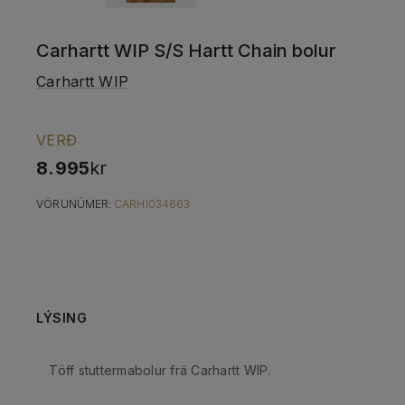
Carhartt WIP S/S Hartt Chain bolur
Carhartt WIP
VERÐ
8.995
kr
VÖRUNÚMER:
CARHI034663
LÝSING
Töff stuttermabolur frá Carhartt WIP.