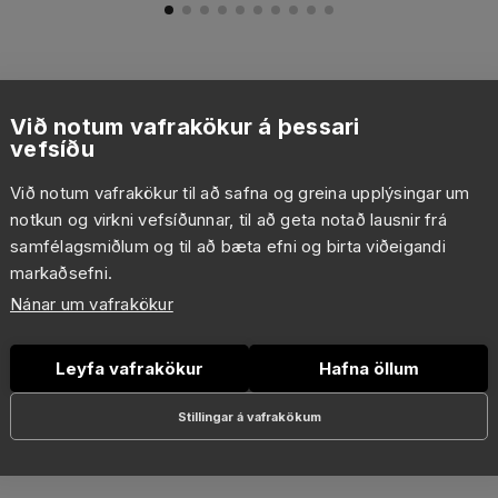
Við notum vafrakökur á þessari
vefsíðu
Við notum vafrakökur til að safna og greina upplýsingar um
notkun og virkni vefsíðunnar, til að geta notað lausnir frá
samfélagsmiðlum og til að bæta efni og birta viðeigandi
markaðsefni.
Nánar um vafrakökur
Leyfa vafrakökur
Hafna öllum
Stillingar á vafrakökum