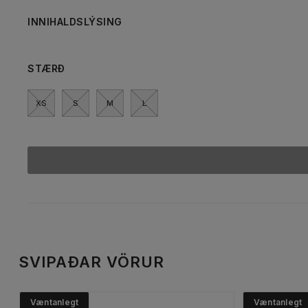
INNIHALDSLÝSING
STÆRÐ
XS
S
M
L
SVIPAÐAR VÖRUR
Væntanlegt
Væntanlegt