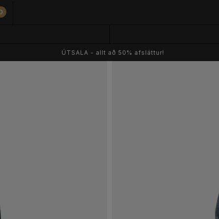
0
ÚTSALA - allt að 50% afsláttur!