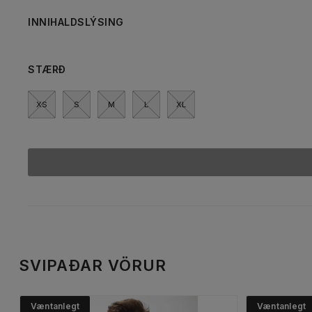
INNIHALDSLÝSING
STÆRÐ
XS
S
M
L
XL
SVIPAÐAR VÖRUR
Væntanlegt
Væntanlegt