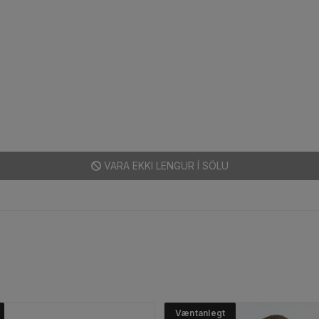
VARA EKKI LENGUR Í SÖLU
Væntanlegt