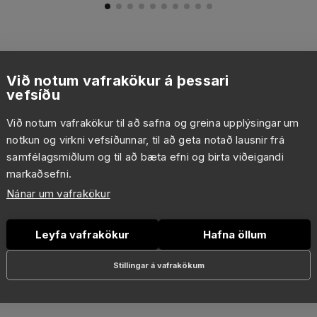
Við notum vafrakökur á þessari
vefsíðu
Við notum vafrakökur til að safna og greina upplýsingar um
notkun og virkni vefsíðunnar, til að geta notað lausnir frá
samfélagsmiðlum og til að bæta efni og birta viðeigandi
markaðsefni.
Nánar um vafrakökur
Leyfa vafrakökur
Hafna öllum
Stillingar á vafrakökum