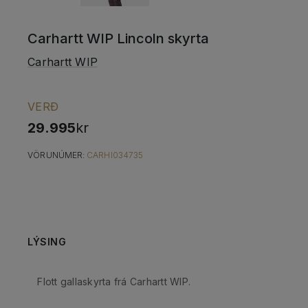
Carhartt WIP Lincoln skyrta
Carhartt WIP
VERÐ
29.995
kr
VÖRUNÚMER:
CARHI034735
LÝSING
Flott gallaskyrta frá Carhartt WIP.