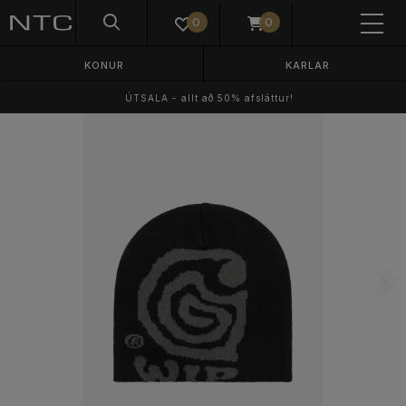
0
0
KONUR
KARLAR
ÚTSALA - allt að 50% afsláttur!