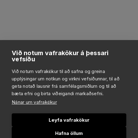
Við notum vafrakökur á þessari
vefsíðu
Við notum vafrakökur til að safna og greina
upplýsingar um notkun og virkni vefsíðunnar, til að
geta notað lausnir frá samfélagsmiðlum og til að
bæta efni og birta viðeigandi markaðsefni.
Nánar um vafrakökur
Leyfa vafrakökur
Hafna öllum