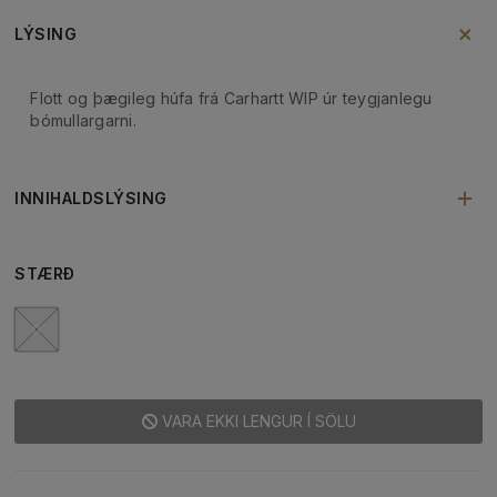
LÝSING
Flott og þægileg húfa frá Carhartt WIP úr teygjanlegu
bómullargarni.
INNIHALDSLÝSING
STÆRÐ
0
VARA EKKI LENGUR Í SÖLU