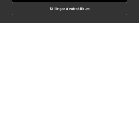
Stillingar á vafrakökum
512-1700
online@NTC.is