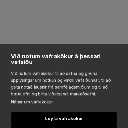
Við notum vafrakökur á þessari
vefsíðu
Við notum vafrakökur til að safna og greina
upplýsingar um notkun og virkni vefsíðunnar, til að
geta notað lausnir frá samfélagsmiðlum og til að
bæta efni og birta viðeigandi markaðsefni.
Nánar um vafrakökur
Leyfa vafrakökur