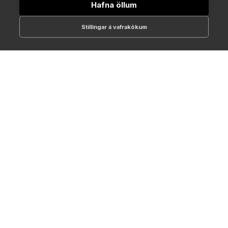
Hafna öllum
Stillingar á vafrakökum
512-1700
online@NTC.is