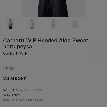
Carhartt WIP Hooded Alda Sweat
hettupeysa
Carhartt WIP
VERÐ
23.995
kr
VÖRUNÚMER:
CARHI036055
VARA FÆST Í :
SMASH URBAN - KRINGLAN