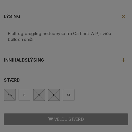
LÝSING
Flott og þægileg hettupeysa frá Carhartt WIP, í víðu
balloon sniði.
INNIHALDSLÝSING
STÆRÐ
XS
S
M
L
XL
VELDU STÆRÐ