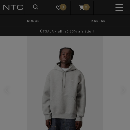
0
0
KONUR
KARLAR
ÚTSALA - allt að 50% afsláttur!