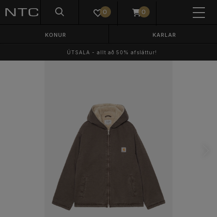
0
0
KONUR
KARLAR
ÚTSALA - allt að 50% afsláttur!