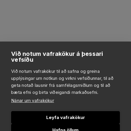
Við notum vafrakökur á þessari
vefsíðu
Við notum vafrakökur til að safna og greina
upplýsingar um notkun og virkni vefsíðunnar, til að
geta notað lausnir frá samfélagsmiðlum og til að
bæta efni og birta viðeigandi markaðsefni.
Nánar um vafrakökur
Leyfa vafrakökur
Hafna öllum