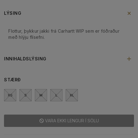
LÝSING
Flottur, þykkur jakki frá Carhartt WIP sem er fóðraður
með hlýju flísefni.
INNIHALDSLÝSING
STÆRÐ
XS
S
M
L
XL
VARA EKKI LENGUR Í SÖLU