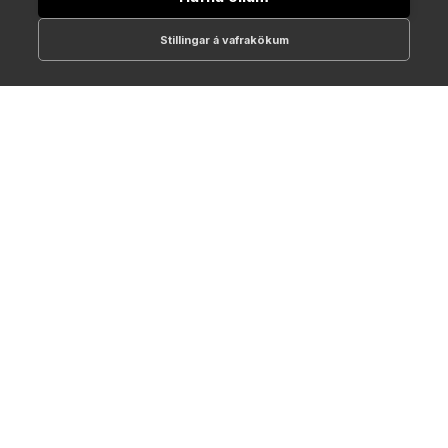
Stillingar á vafrakökum
512-1700
online@NTC.is