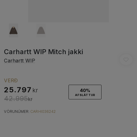
Carhartt WIP Mitch jakki
Carhartt WIP
VERÐ
25.797
kr
40%
AFSLÁTTUR
42.995
kr
VÖRUNÚMER:
CARHI036242