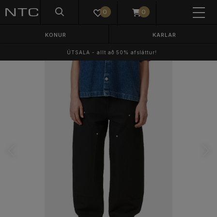
0
0
KONUR
KARLAR
ÚTSALA - allt að 50% afsláttur!