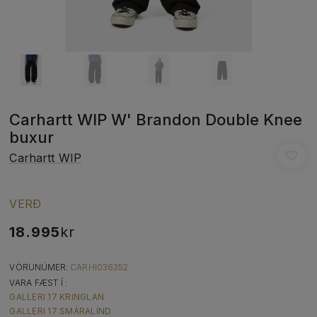
Carhartt WIP W' Brandon Double Knee
buxur
Carhartt WIP
VERÐ
18.995
kr
VÖRUNÚMER:
CARHI036352
VARA FÆST Í :
GALLERI 17 KRINGLAN
GALLERI 17 SMÁRALIND