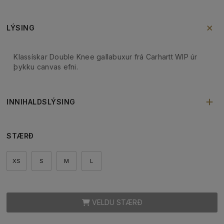
LÝSING
Klassískar Double Knee gallabuxur frá Carhartt WIP úr
þykku canvas efni.
INNIHALDSLÝSING
STÆRÐ
XS
S
M
L
VELDU STÆRÐ