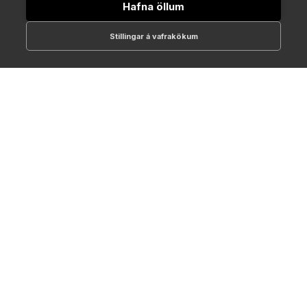
Hafna öllum
Stillingar á vafrakökum
512-1700
online@NTC.is