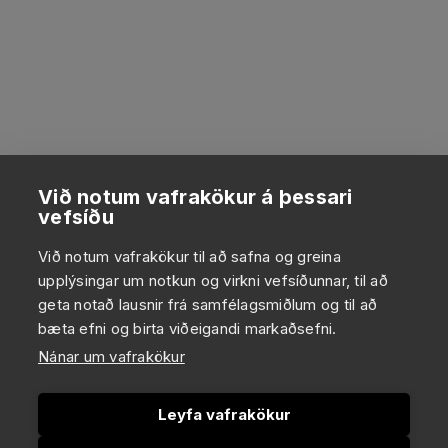
Við notum vafrakökur á þessari
vefsíðu
Við notum vafrakökur til að safna og greina
upplýsingar um notkun og virkni vefsíðunnar, til að
geta notað lausnir frá samfélagsmiðlum og til að
bæta efni og birta viðeigandi markaðsefni.
Nánar um vafrakökur
Leyfa vafrakökur