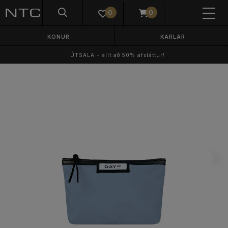
0
0
KONUR
KARLAR
ÚTSALA - allt að 50% afsláttur!