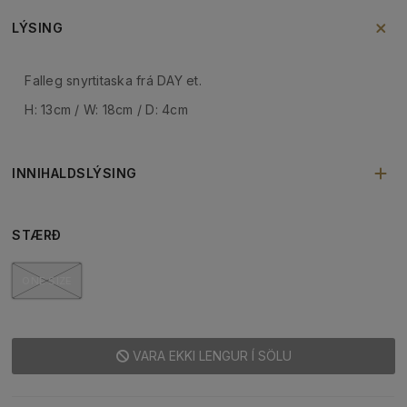
LÝSING
Falleg snyrtitaska frá DAY et.
H: 13cm / W: 18cm / D: 4cm
INNIHALDSLÝSING
STÆRÐ
ONE SIZE
VARA EKKI LENGUR Í SÖLU