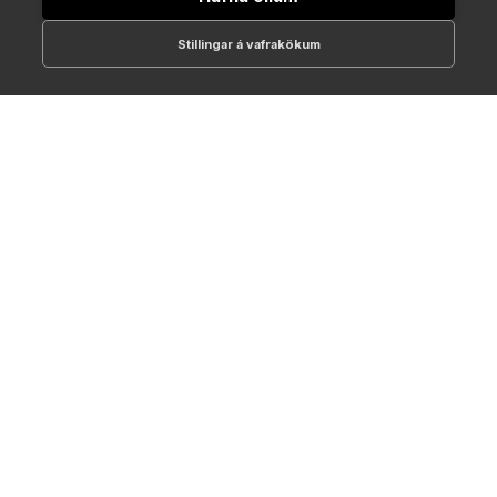
Stillingar á vafrakökum
512-1700
online@NTC.is