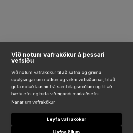
Við notum vafrakökur á þessari
vefsíðu
Við notum vafrakökur til að safna og greina
upplýsingar um notkun og virkni vefsíðunnar, til að
geta notað lausnir frá samfélagsmiðlum og til að
bæta efni og birta viðeigandi markaðsefni.
Nánar um vafrakökur
Leyfa vafrakökur
Hafna öllum