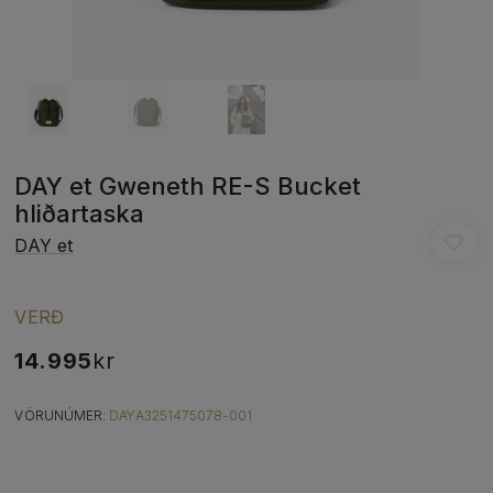
DAY et Gweneth RE-S Bucket
hliðartaska
DAY et
VERÐ
14.995
kr
VÖRUNÚMER:
DAYA3251475078-001