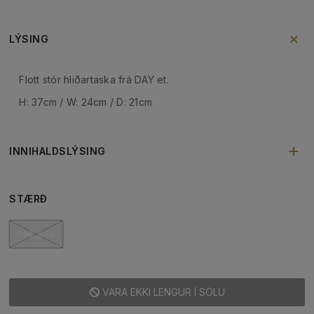
LÝSING
Flott stór hliðartaska frá DAY et.
H: 37cm / W: 24cm / D: 21cm
INNIHALDSLÝSING
STÆRÐ
ONE SIZE
VARA EKKI LENGUR Í SÖLU