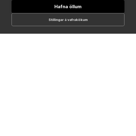
Hafna öllum
Stillingar á vafrakökum
512-1700
online@NTC.is