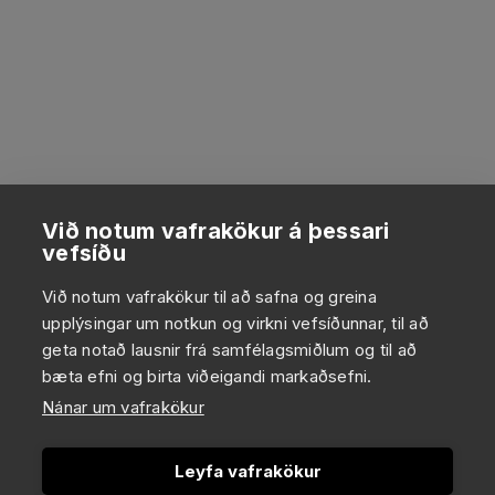
Við notum vafrakökur á þessari
vefsíðu
Við notum vafrakökur til að safna og greina
upplýsingar um notkun og virkni vefsíðunnar, til að
geta notað lausnir frá samfélagsmiðlum og til að
bæta efni og birta viðeigandi markaðsefni.
Nánar um vafrakökur
Leyfa vafrakökur