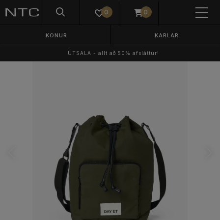
0
0
KONUR
KARLAR
ÚTSALA - allt að 50% afsláttur!