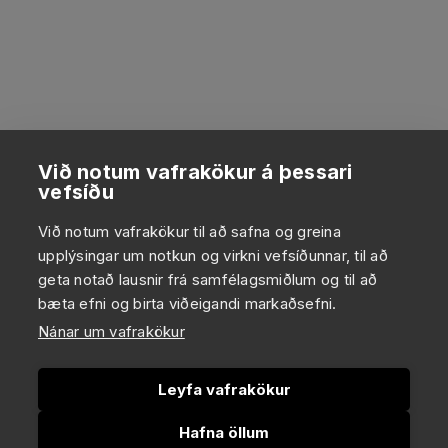
Við notum vafrakökur á þessari
vefsíðu
Við notum vafrakökur til að safna og greina
upplýsingar um notkun og virkni vefsíðunnar, til að
geta notað lausnir frá samfélagsmiðlum og til að
bæta efni og birta viðeigandi markaðsefni.
Nánar um vafrakökur
Leyfa vafrakökur
Hafna öllum