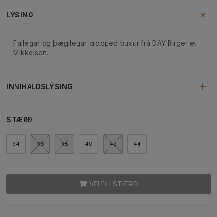
LÝSING
Fallegar og þægilegar cropped buxur frá DAY Birger et
Mikkelsen.
INNIHALDSLÝSING
STÆRÐ
34
36
38
40
42
44
VELDU STÆRÐ