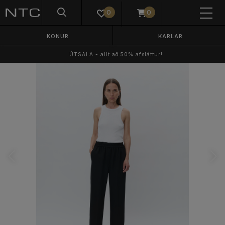
0
0
KONUR
KARLAR
ÚTSALA - allt að 50% afsláttur!