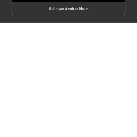
Stillingar á vafrakökum
512-1700
online@NTC.is