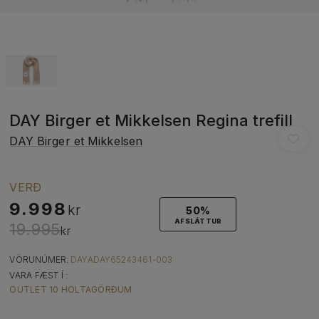
DAY Birger et Mikkelsen Regina trefill
DAY Birger et Mikkelsen
VERÐ
9.998
kr
50%
AFSLÁTTUR
19.995
kr
VÖRUNÚMER:
DAYADAY65243461-003
VARA FÆST Í :
OUTLET 10 HOLTAGÖRÐUM