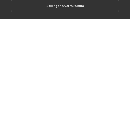
Stillingar á vafrakökum
512-1700
online@NTC.is