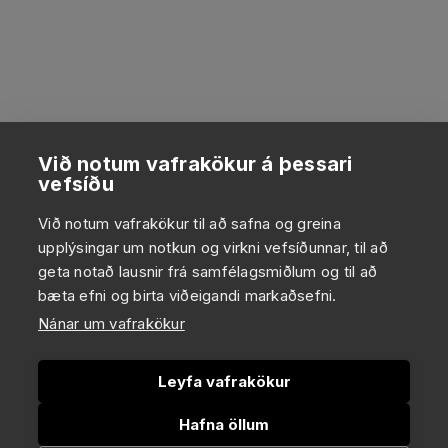
Við notum vafrakökur á þessari
vefsíðu
Við notum vafrakökur til að safna og greina
upplýsingar um notkun og virkni vefsíðunnar, til að
geta notað lausnir frá samfélagsmiðlum og til að
bæta efni og birta viðeigandi markaðsefni.
Nánar um vafrakökur
Leyfa vafrakökur
Hafna öllum