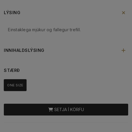
LÝSING
Einstaklega mjúkur og fallegur trefill.
INNIHALDSLÝSING
STÆRÐ
ONE SIZE
SETJA Í KÖRFU