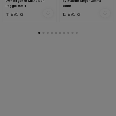
DAY Birger et Mikkelsen
By Malene Birger Omma
Reggie trefill
klútur
41.995 kr
13.995 kr