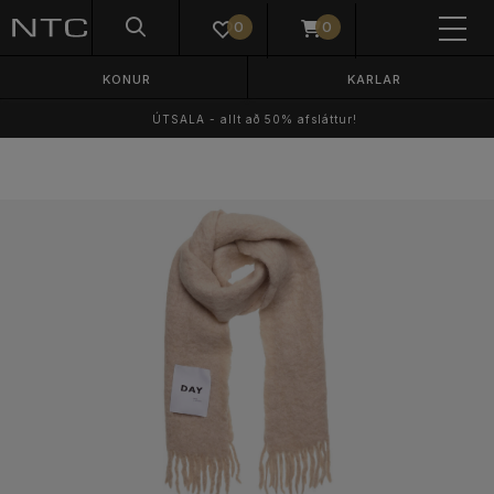
0
0
KONUR
KARLAR
ÚTSALA - allt að 50% afsláttur!