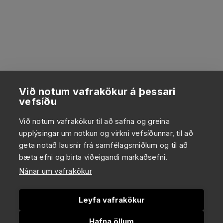
Við notum vafrakökur á þessari
vefsíðu
Við notum vafrakökur til að safna og greina
upplýsingar um notkun og virkni vefsíðunnar, til að
geta notað lausnir frá samfélagsmiðlum og til að
bæta efni og birta viðeigandi markaðsefni.
Nánar um vafrakökur
Leyfa vafrakökur
Hafna öllum