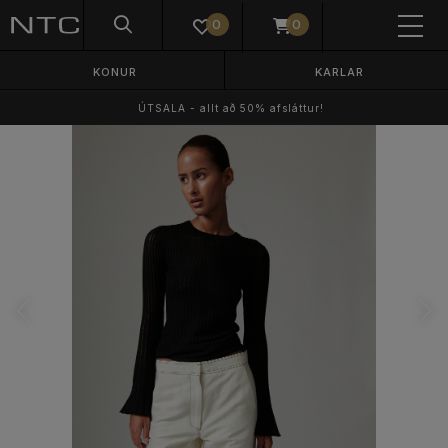
0
0
KONUR
KARLAR
ÚTSALA - allt að 50% afsláttur!