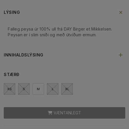
LÝSING
Falleg peysa úr 100% ull frá DAY Birger et Mikkelsen.
Peysan er í slim sniði og með útvíðum ermum.
INNIHALDSLÝSING
STÆRÐ
XS
S
M
L
XL
VÆNTANLEGT