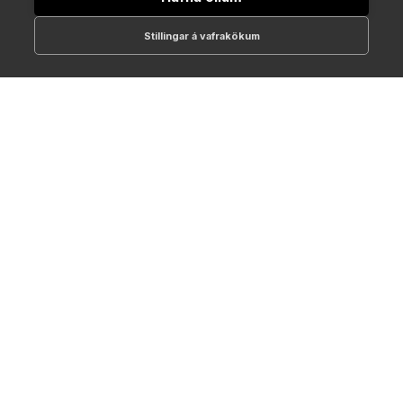
Stillingar á vafrakökum
512-1700
online@NTC.is