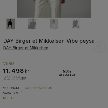
DAY Birger et Mikkelsen Vibe peysa
DAY Birger et Mikkelsen
VERÐ
11.498
kr
50%
AFSLÁTTUR
22.995
kr
VÖRUNÚMER:
DAYADAY65244249
VARA FÆST Í :
KULTUR