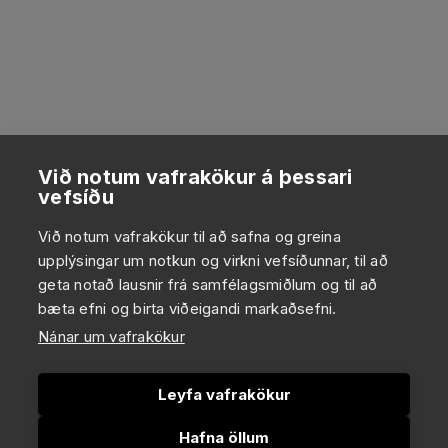
Við notum vafrakökur á þessari
vefsíðu
Við notum vafrakökur til að safna og greina
upplýsingar um notkun og virkni vefsíðunnar, til að
geta notað lausnir frá samfélagsmiðlum og til að
bæta efni og birta viðeigandi markaðsefni.
Nánar um vafrakökur
Leyfa vafrakökur
Hafna öllum