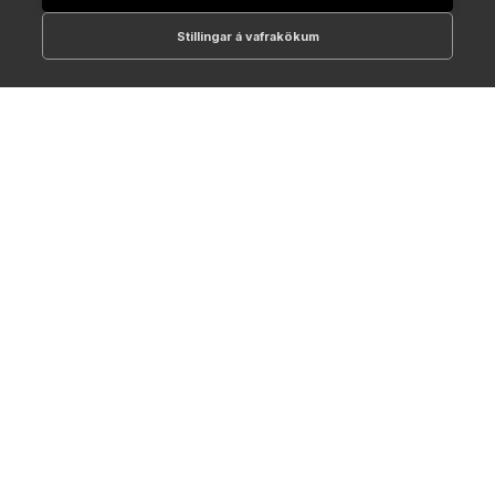
Stillingar á vafrakökum
512-1700
online@NTC.is