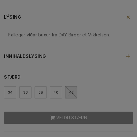
LÝSING
Fallegar víðar buxur frá DAY Birger et Mikkelsen.
INNIHALDSLÝSING
STÆRÐ
34
36
38
40
42
VELDU STÆRÐ