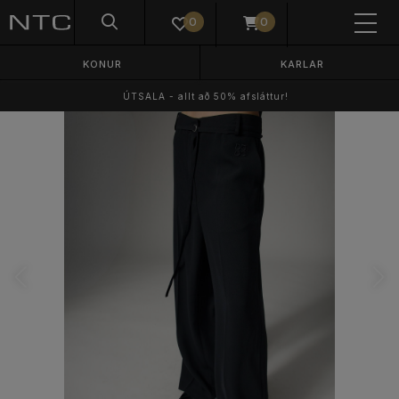
0
0
KONUR
KARLAR
ÚTSALA - allt að 50% afsláttur!