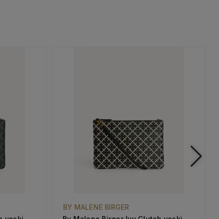
BY MALENE BIRGER
h veski
By Malene Birger Ivy Clutch veski