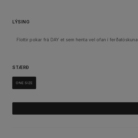
LÝSING
Flottir pokar frá DAY et sem henta vel ofan í ferðatöskuna
STÆRÐ
ONE SIZE