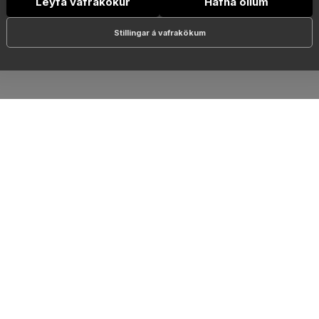
Leyfa vafrakökur
Hafna öllum
Stillingar á vafrakökum
RSLANIR
mpanys
Eva / GK Reykjavík
Outlet 10
leri-17
GS Skór
Smash