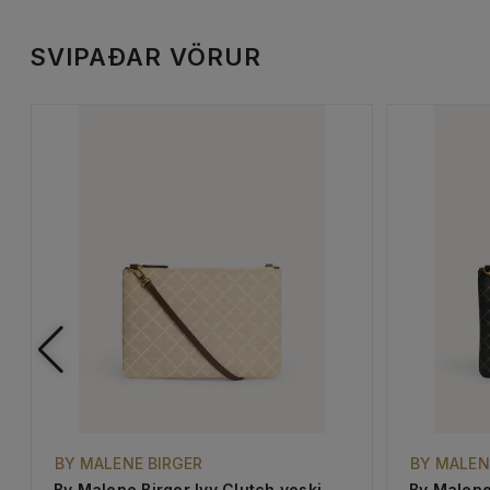
SVIPAÐAR VÖRUR
BY MALENE BIRGER
BY MALEN
By Malene Birger Ivy Clutch veski
By Malene