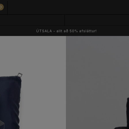
0
ÚTSALA - allt að 50% afsláttur!