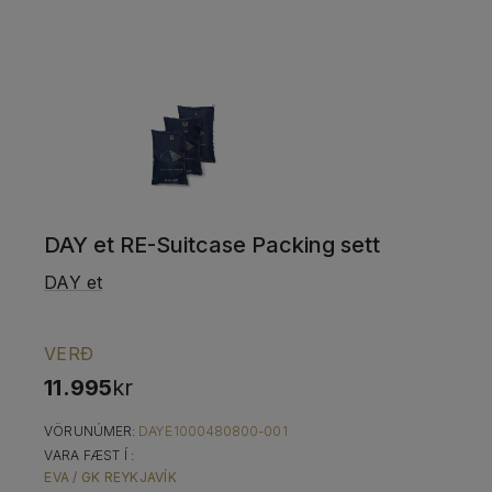
DAY et RE-Suitcase Packing sett
DAY et
VERÐ
11.995
kr
VÖRUNÚMER:
DAYE1000480800-001
VARA FÆST Í :
EVA / GK REYKJAVÍK