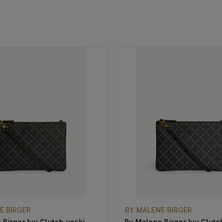
E BIRGER
BY MALENE BIRGER
 Birger Ivy Clutch veski
By Malene Birger Ivy Clutc