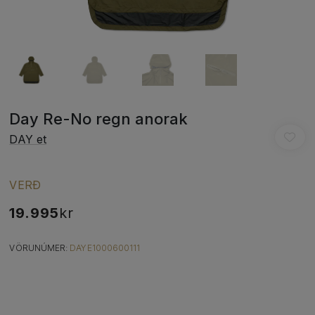
Day Re-No regn anorak
DAY et
VERÐ
19.995
kr
VÖRUNÚMER:
DAYE1000600111