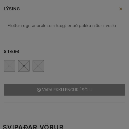
LÝSING
Flottur regn anorak sem hægt er að pakka niður í veski
STÆRÐ
S
M
L
VARA EKKI LENGUR Í SÖLU
SVIPAÐAR VÖRUR