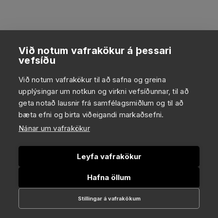
Við notum vafrakökur á þessari
vefsíðu
Við notum vafrakökur til að safna og greina
upplýsingar um notkun og virkni vefsíðunnar, til að
geta notað lausnir frá samfélagsmiðlum og til að
bæta efni og birta viðeigandi markaðsefni.
Nánar um vafrakökur
Leyfa vafrakökur
Hafna öllum
Stillingar á vafrakökum