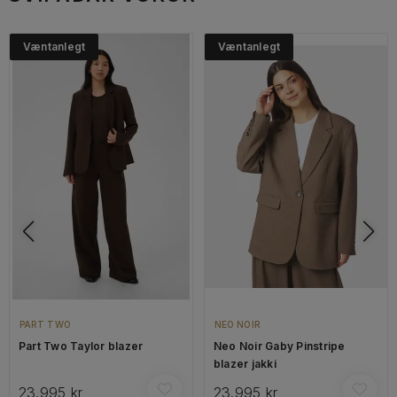
Væntanlegt
Væntanlegt
PART TWO
NEO NOIR
Part Two Taylor blazer
Neo Noir Gaby Pinstripe
blazer jakki
23.995 kr
23.995 kr