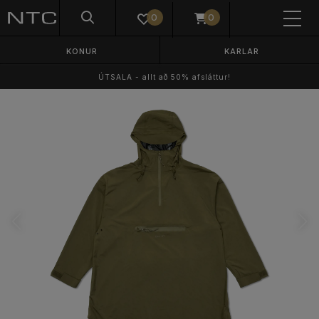
0
0
KONUR
KARLAR
ÚTSALA - allt að 50% afsláttur!