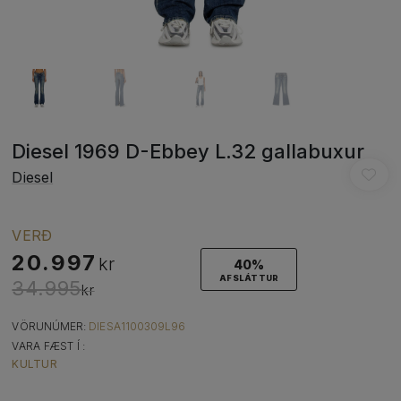
Diesel 1969 D-Ebbey L.32 gallabuxur
Diesel
VERÐ
20.997
kr
40%
AFSLÁTTUR
34.995
kr
VÖRUNÚMER:
DIESA1100309L96
VARA FÆST Í :
KULTUR