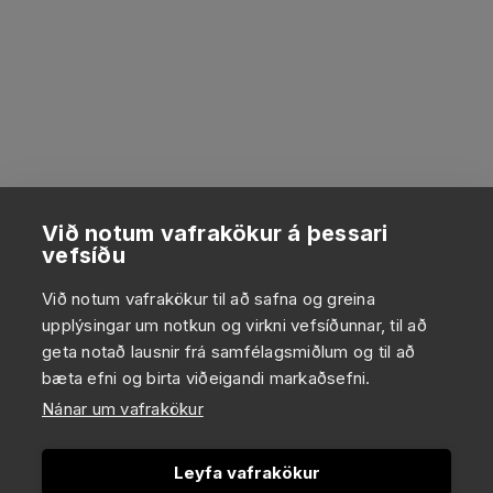
Við notum vafrakökur á þessari
vefsíðu
Við notum vafrakökur til að safna og greina
upplýsingar um notkun og virkni vefsíðunnar, til að
geta notað lausnir frá samfélagsmiðlum og til að
bæta efni og birta viðeigandi markaðsefni.
Nánar um vafrakökur
Leyfa vafrakökur