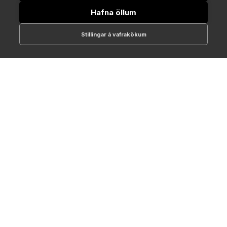
Hafna öllum
Stillingar á vafrakökum
512-1700
online@NTC.is