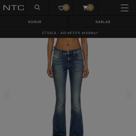
0
0
KONUR
KARLAR
ÚTSALA - allt að 50% afsláttur!