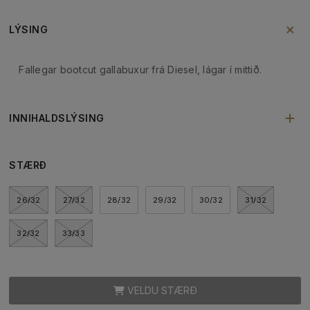
LÝSING
Fallegar bootcut gallabuxur frá Diesel, lágar í mittið.
INNIHALDSLÝSING
STÆRÐ
26/32
27/32
28/32
29/32
30/32
31/32
32/32
33/33
VELDU STÆRÐ