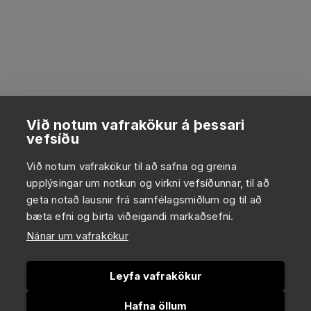
Við notum vafrakökur á þessari
vefsíðu
Við notum vafrakökur til að safna og greina
upplýsingar um notkun og virkni vefsíðunnar, til að
geta notað lausnir frá samfélagsmiðlum og til að
bæta efni og birta viðeigandi markaðsefni.
Nánar um vafrakökur
Leyfa vafrakökur
Hafna öllum