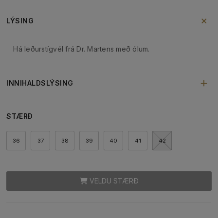
LÝSING
Há leðurstígvél frá Dr. Martens með ólum.
INNIHALDSLÝSING
STÆRÐ
36
37
38
39
40
41
42
VELDU STÆRÐ