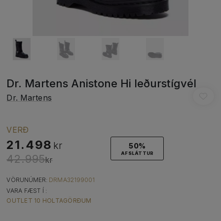
Dr. Martens Anistone Hi leðurstígvél
Dr. Martens
VERÐ
21.498
kr
50%
AFSLÁTTUR
42.995
kr
VÖRUNÚMER:
DRMA32199001
VARA FÆST Í :
OUTLET 10 HOLTAGÖRÐUM