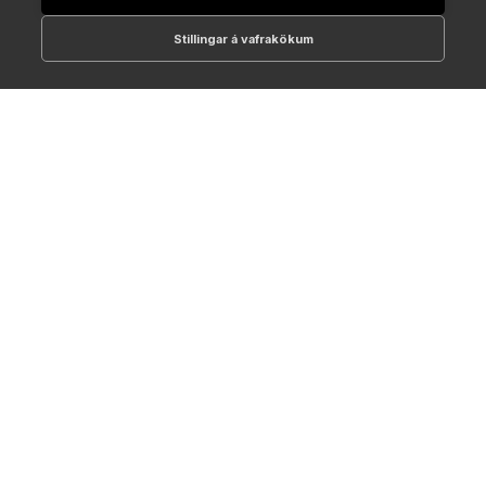
Stillingar á vafrakökum
512-1700
online@NTC.is