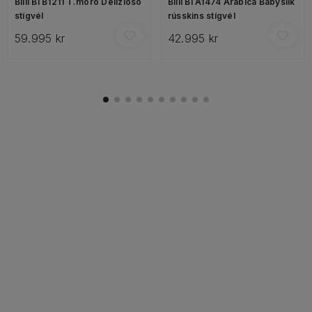
Billi Bi B1211 T.moro Delizioso
Billi Bi A1474 Arabica Babysilk
stígvél
rússkins stígvél
59.995 kr
42.995 kr