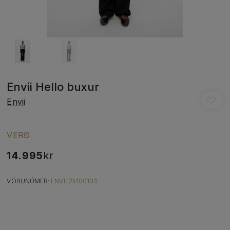
Envii Hello buxur
Envii
VERÐ
14.995
kr
VÖRUNÚMER:
ENVIE25100103