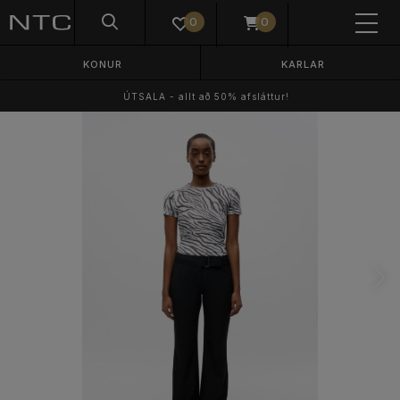
0
0
KONUR
KARLAR
ÚTSALA - allt að 50% afsláttur!