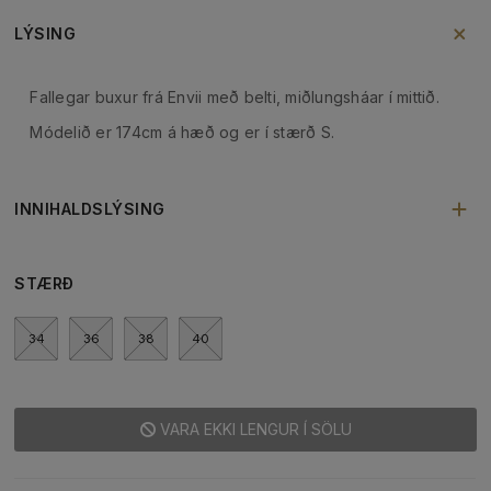
LÝSING
Fallegar buxur frá Envii með belti, miðlungsháar í mittið.
Módelið er 174cm á hæð og er í stærð S.
INNIHALDSLÝSING
STÆRÐ
34
36
38
40
VARA EKKI LENGUR Í SÖLU