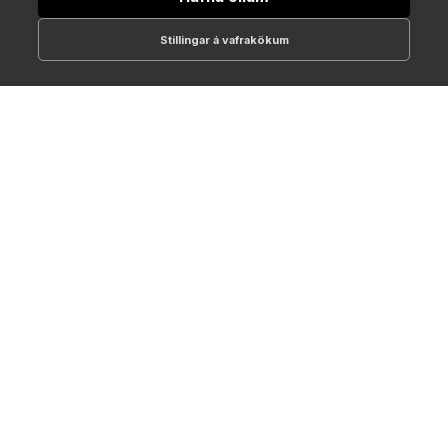
Stillingar á vafrakökum
512-1700
online@NTC.is