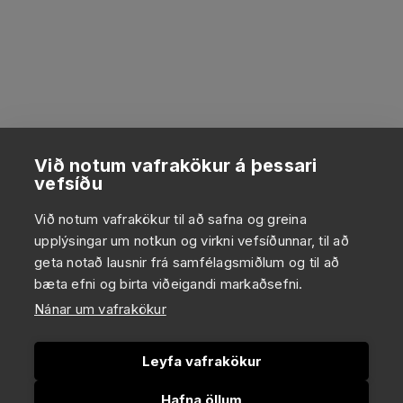
Við notum vafrakökur á þessari
vefsíðu
Við notum vafrakökur til að safna og greina
upplýsingar um notkun og virkni vefsíðunnar, til að
geta notað lausnir frá samfélagsmiðlum og til að
bæta efni og birta viðeigandi markaðsefni.
Nánar um vafrakökur
Leyfa vafrakökur
Hafna öllum