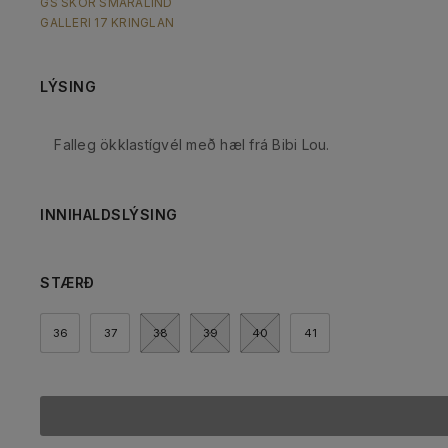
GS SKÓR SMÁRALIND
GALLERI 17 KRINGLAN
LÝSING
Falleg ökklastígvél með hæl frá Bibi Lou.
INNIHALDSLÝSING
STÆRÐ
36
37
38
39
40
41