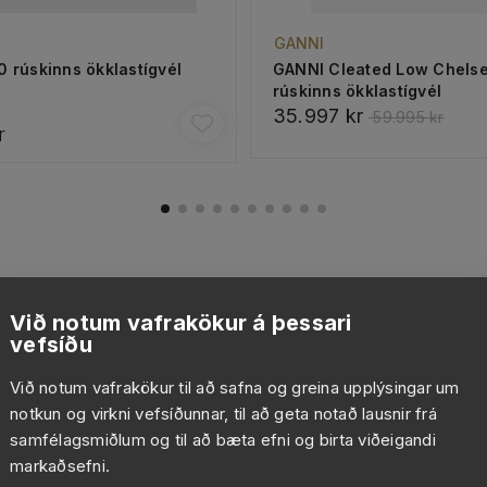
GANNI
0 rúskinns ökklastígvél
GANNI Cleated Low Chels
rúskinns ökklastígvél
35.997 kr
59.995 kr
r
Við notum vafrakökur á þessari
vefsíðu
Við notum vafrakökur til að safna og greina upplýsingar um
notkun og virkni vefsíðunnar, til að geta notað lausnir frá
samfélagsmiðlum og til að bæta efni og birta viðeigandi
markaðsefni.