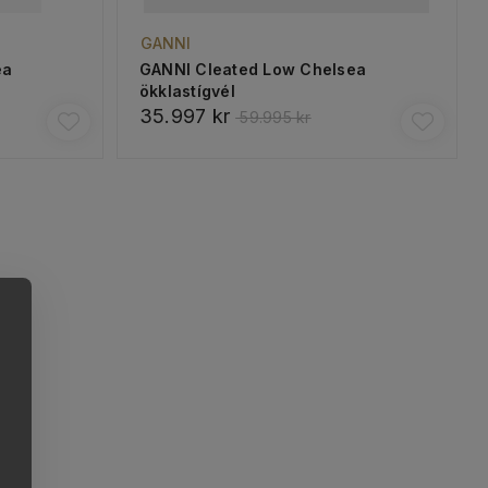
GANNI
ea
GANNI Cleated Low Chelsea
ökklastígvél
35.997 kr
59.995 kr