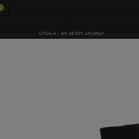
0
ÚTSALA - allt að 50% afsláttur!