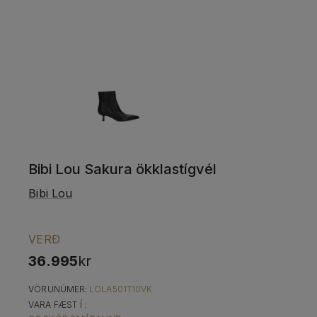
Bibi Lou Sakura ökklastígvél
Bibi Lou
VERÐ
36.995
kr
VÖRUNÚMER:
LOLA501T10VK
VARA FÆST Í :