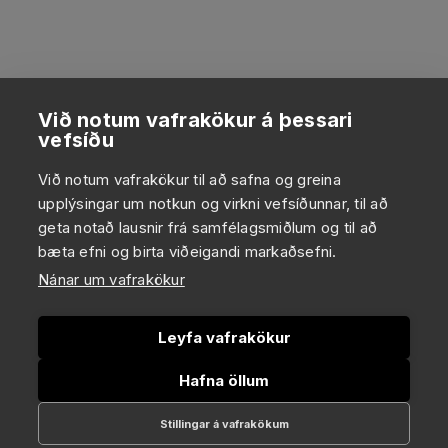
Við notum vafrakökur á þessari
vefsíðu
Við notum vafrakökur til að safna og greina
upplýsingar um notkun og virkni vefsíðunnar, til að
geta notað lausnir frá samfélagsmiðlum og til að
bæta efni og birta viðeigandi markaðsefni.
Nánar um vafrakökur
Leyfa vafrakökur
Hafna öllum
Stillingar á vafrakökum