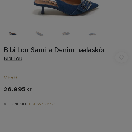
Bibi Lou Samira Denim hælaskór
Bibi Lou
VERÐ
26.995
kr
VÖRUNÚMER:
LOLA521Z67VK