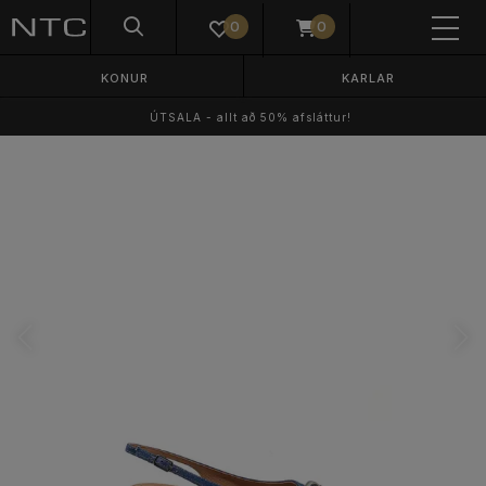
0
0
KONUR
KARLAR
ÚTSALA - allt að 50% afsláttur!