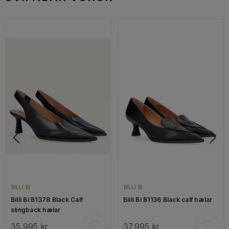
BILLI BI
BILLI BI
Billi Bi B1378 Black Calf
Billi Bi B1136 Black calf hælar
slingback hælar
35.995 kr
37.995 kr