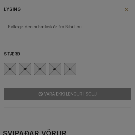
LÝSING
Fallegir denim hælaskór frá Bibi Lou.
STÆRÐ
36
38
39
40
41
VARA EKKI LENGUR Í SÖLU
SVIPAÐAR VÖRUR