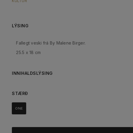
KULTUR
LÝSING
Fallegt veski frá By Malene Birger.
25.5 x 18 cm
INNIHALDSLÝSING
STÆRÐ
ONE