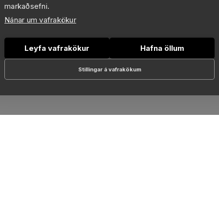
markaðsefni.
Nánar um vafrakökur
Leyfa vafrakökur
Hafna öllum
Stillingar á vafrakökum
RSLANIR