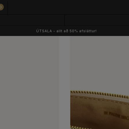
0
ÚTSALA - allt að 50% afsláttur!