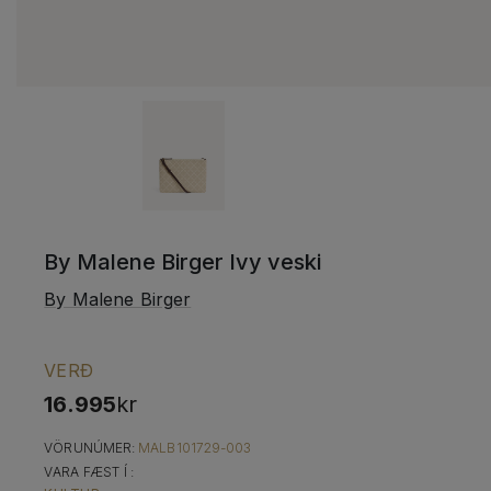
By Malene Birger Ivy veski
By Malene Birger
VERÐ
16.995
kr
VÖRUNÚMER:
MALB101729-003
VARA FÆST Í :