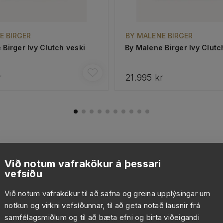
E BIRGER
BY MALENE BIRGER
 Birger Ivy Clutch veski
By Malene Birger Ivy Clutc
r
21.995 kr
Við notum vafrakökur á þessari
vefsíðu
Við notum vafrakökur til að safna og greina upplýsingar um
notkun og virkni vefsíðunnar, til að geta notað lausnir frá
samfélagsmiðlum og til að bæta efni og birta viðeigandi