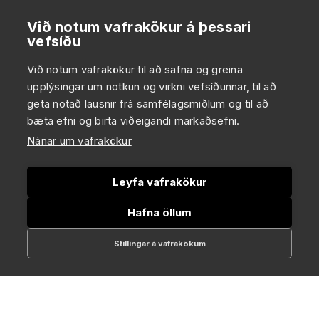
Við notum vafrakökur á þessari
vefsíðu
Við notum vafrakökur til að safna og greina
upplýsingar um notkun og virkni vefsíðunnar, til að
geta notað lausnir frá samfélagsmiðlum og til að
bæta efni og birta viðeigandi markaðsefni.
Nánar um vafrakökur
Leyfa vafrakökur
Hafna öllum
Stillingar á vafrakökum