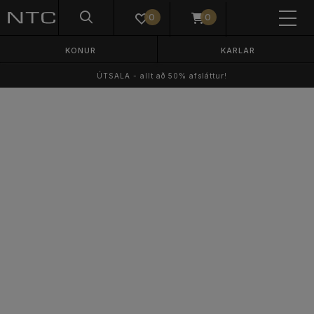
0
0
KONUR
KARLAR
ÚTSALA - allt að 50% afsláttur!