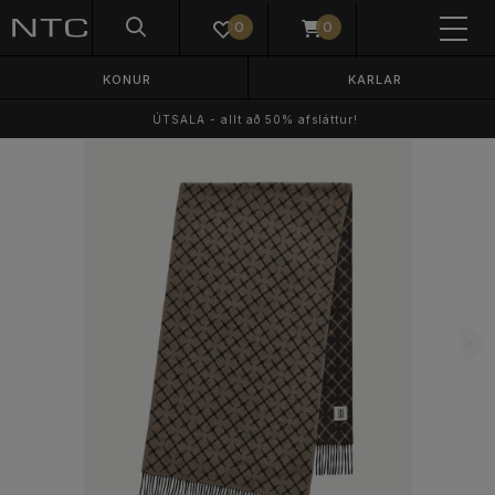
0
0
KONUR
KARLAR
ÚTSALA - allt að 50% afsláttur!