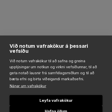
Við notum vafrakökur á þessari
vefsíðu
Við notum vafrakökur til að safna og greina
upplýsingar um notkun og virkni vefsíðunnar, til að
geta notað lausnir frá samfélagsmiðlum og til að
bæta efni og birta viðeigandi markaðsefni.
Nánar um vafrakökur
Leyfa vafrakökur
Hafna öllum