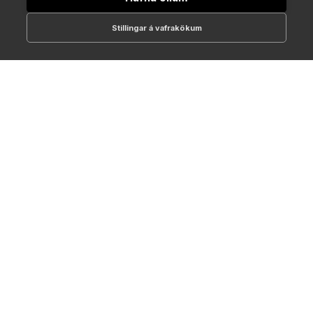
Stillingar á vafrakökum
512-1700
online@NTC.is