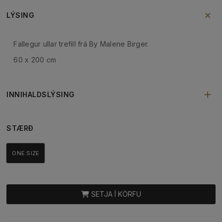
LÝSING
Fallegur ullar trefill frá By Malene Birger.
60 x 200 cm
INNIHALDSLÝSING
STÆRÐ
ONE SIZE
SETJA Í KÖRFU