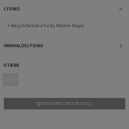
LÝSING
Falleg hliðartaska frá By Malene Birger.
INNIHALDSLÝSING
STÆRÐ
ONE
VARA EKKI LENGUR Í SÖLU