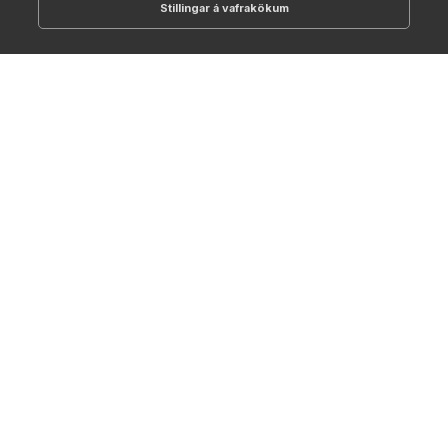
Stillingar á vafrakökum
512-1700
online@NTC.is