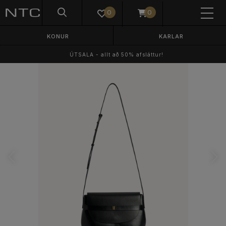
0
0
KONUR
KARLAR
ÚTSALA - allt að 50% afsláttur!