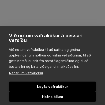
Við notum vafrakökur á þessari
vefsíðu
Við notum vafrakökur til að safna og greina
upplýsingar um notkun og virkni vefsíðunnar, til að
geta notað lausnir frá samfélagsmiðlum og til að
bæta efni og birta viðeigandi markaðsefni.
Nánar um vafrakökur
Leyfa vafrakökur
Hafna öllum