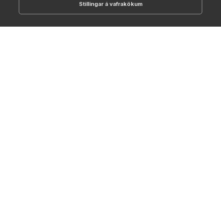
Stillingar á vafrakökum
512-1700
online@NTC.is