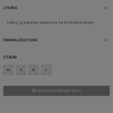
LÝSING
Falleg og þægileg ullarpeysa frá By Malene Birger.
INNIHALDSLÝSING
STÆRÐ
XS
S
M
L
VARA EKKI LENGUR Í SÖLU