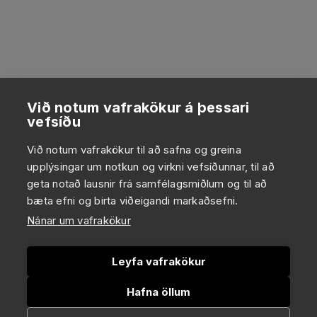
Við notum vafrakökur á þessari
vefsíðu
Við notum vafrakökur til að safna og greina
upplýsingar um notkun og virkni vefsíðunnar, til að
geta notað lausnir frá samfélagsmiðlum og til að
bæta efni og birta viðeigandi markaðsefni.
Nánar um vafrakökur
Leyfa vafrakökur
Hafna öllum