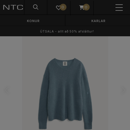
0
0
KONUR
KARLAR
ÚTSALA - allt að 50% afsláttur!